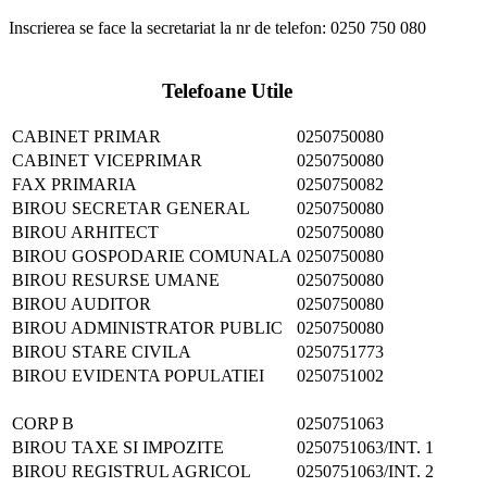
Inscrierea se face la secretariat la nr de telefon: 0250 750 080
Telefoane Utile
CABINET PRIMAR
0250750080
CABINET VICEPRIMAR
0250750080
FAX PRIMARIA
0250750082
BIROU SECRETAR GENERAL
0250750080
BIROU ARHITECT
0250750080
BIROU GOSPODARIE COMUNALA
0250750080
BIROU RESURSE UMANE
0250750080
BIROU AUDITOR
0250750080
BIROU ADMINISTRATOR PUBLIC
0250750080
BIROU STARE CIVILA
0250751773
BIROU EVIDENTA POPULATIEI
0250751002
CORP B
0250751063
BIROU TAXE SI IMPOZITE
0250751063/INT. 1
BIROU REGISTRUL AGRICOL
0250751063/INT. 2