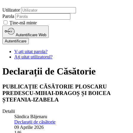
Utilizator
Parola
Ţine-mă minte
Autentificare Web
Autentificare
V-ați uitat parola?
Ați uitat utilizatorul?
Declarații de Căsătorie
PUBLICAȚIE CĂSĂTORIE PLOSCARU
PREDESCU-MIHAI-DRAGOȘ ȘI BOICEA
ȘTEFANIA-IZABELA
Detalii
Săndica Băjenaru
Declarații de căsătorie
09 Aprilie 2026
146