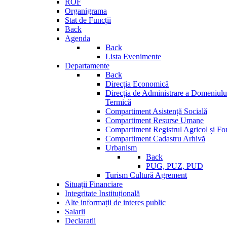
ROF
Organigrama
Stat de Funcții
Back
Agenda
Back
Lista Evenimente
Departamente
Back
Direcția Economică
Direcția de Administrare a Domeniului
Termică
Compartiment Asistență Socială
Compartiment Resurse Umane
Compartiment Registrul Agricol și Fo
Compartiment Cadastru Arhivă
Urbanism
Back
PUG, PUZ, PUD
Turism Cultură Agrement
Situații Financiare
Integritate Instituțională
Alte informații de interes public
Salarii
Declaratii