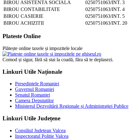
BIROU ASISTENTA SOCIALA
0250751063/INT. 3
BIROU CONTABILITATE
0250751063/INT. 4
BIROU CASIERIE
0250751063/INT. 5
BIROU ACHIZITII
0250751063/INT. 20
Plateste Online
Plătește online taxele și impozitele locale
Comod și sigur, fără să stai la coadă, făra să te deplasezi.
Linkuri Utile Naționale
Presedintele Romaniei
Guvernul Romaniei
Senatul Romaniei
Camera Deputatilor
Ministerul Dezvoltării Regionale și Administrației Publice
Linkuri Utile Județene
Consiliul Judetean Valcea
Inspectoratul Politie Valcea