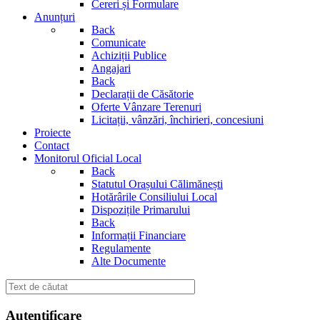
Cereri și Formulare
Anunțuri
Back
Comunicate
Achiziții Publice
Angajari
Back
Declarații de Căsătorie
Oferte Vânzare Terenuri
Licitații, vânzări, închirieri, concesiuni
Proiecte
Contact
Monitorul Oficial Local
Back
Statutul Orașului Călimănești
Hotărârile Consiliului Local
Dispozițile Primarului
Back
Informații Financiare
Regulamente
Alte Documente
Autentificare