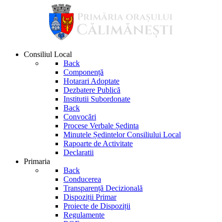
Consiliul Local
Back
Componență
Hotarari Adoptate
Dezbatere Publică
Institutii Subordonate
Back
Convocări
Procese Verbale Ședinta
Minutele Ședintelor Consiliului Local
Rapoarte de Activitate
Declaratii
Primaria
Back
Conducerea
Transparență Decizională
Dispoziții Primar
Proiecte de Dispoziții
Regulamente