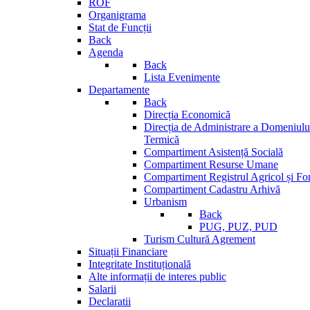
ROF
Organigrama
Stat de Funcții
Back
Agenda
Back
Lista Evenimente
Departamente
Back
Direcția Economică
Direcția de Administrare a Domeniului
Termică
Compartiment Asistență Socială
Compartiment Resurse Umane
Compartiment Registrul Agricol și Fo
Compartiment Cadastru Arhivă
Urbanism
Back
PUG, PUZ, PUD
Turism Cultură Agrement
Situații Financiare
Integritate Instituțională
Alte informații de interes public
Salarii
Declaratii