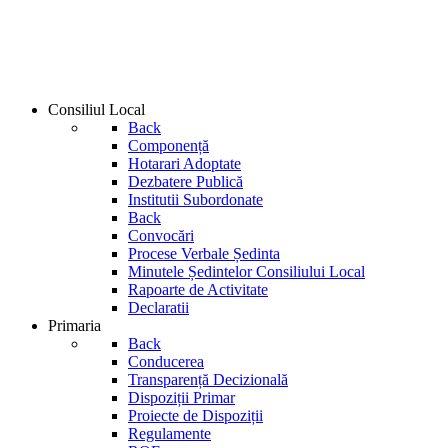
Consiliul Local
Back
Componență
Hotarari Adoptate
Dezbatere Publică
Institutii Subordonate
Back
Convocări
Procese Verbale Ședinta
Minutele Ședintelor Consiliului Local
Rapoarte de Activitate
Declaratii
Primaria
Back
Conducerea
Transparență Decizională
Dispoziții Primar
Proiecte de Dispoziții
Regulamente