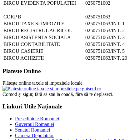
BIROU EVIDENTA POPULATIEI
0250751002
CORP B
0250751063
BIROU TAXE SI IMPOZITE
0250751063/INT. 1
BIROU REGISTRUL AGRICOL
0250751063/INT. 2
BIROU ASISTENTA SOCIALA
0250751063/INT. 3
BIROU CONTABILITATE
0250751063/INT. 4
BIROU CASIERIE
0250751063/INT. 5
BIROU ACHIZITII
0250751063/INT. 20
Plateste Online
Plătește online taxele și impozitele locale
Comod și sigur, fără să stai la coadă, făra să te deplasezi.
Linkuri Utile Naționale
Presedintele Romaniei
Guvernul Romaniei
Senatul Romaniei
Camera Deputatilor