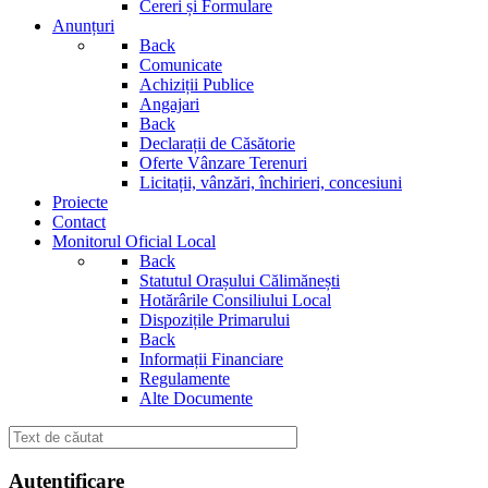
Cereri și Formulare
Anunțuri
Back
Comunicate
Achiziții Publice
Angajari
Back
Declarații de Căsătorie
Oferte Vânzare Terenuri
Licitații, vânzări, închirieri, concesiuni
Proiecte
Contact
Monitorul Oficial Local
Back
Statutul Orașului Călimănești
Hotărârile Consiliului Local
Dispozițile Primarului
Back
Informații Financiare
Regulamente
Alte Documente
Autentificare