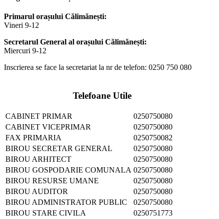
Primarul orașului Călimănești:
Vineri 9-12
Secretarul General al orașului Călimănești:
Miercuri 9-12
Inscrierea se face la secretariat la nr de telefon: 0250 750 080
Telefoane Utile
CABINET PRIMAR
0250750080
CABINET VICEPRIMAR
0250750080
FAX PRIMARIA
0250750082
BIROU SECRETAR GENERAL
0250750080
BIROU ARHITECT
0250750080
BIROU GOSPODARIE COMUNALA
0250750080
BIROU RESURSE UMANE
0250750080
BIROU AUDITOR
0250750080
BIROU ADMINISTRATOR PUBLIC
0250750080
BIROU STARE CIVILA
0250751773