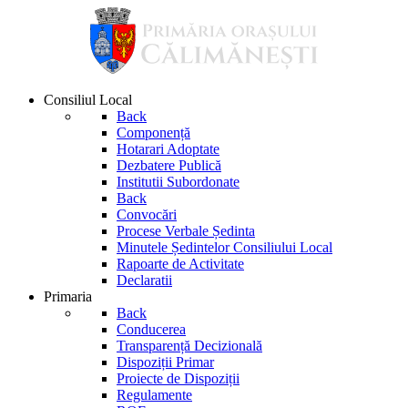
Consiliul Local
Back
Componență
Hotarari Adoptate
Dezbatere Publică
Institutii Subordonate
Back
Convocări
Procese Verbale Ședinta
Minutele Ședintelor Consiliului Local
Rapoarte de Activitate
Declaratii
Primaria
Back
Conducerea
Transparență Decizională
Dispoziții Primar
Proiecte de Dispoziții
Regulamente