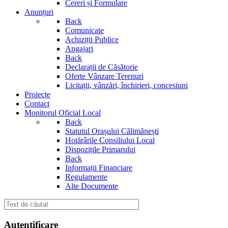
Cereri și Formulare
Anunțuri
Back
Comunicate
Achiziții Publice
Angajari
Back
Declarații de Căsătorie
Oferte Vânzare Terenuri
Licitații, vânzări, închirieri, concesiuni
Proiecte
Contact
Monitorul Oficial Local
Back
Statutul Orașului Călimănești
Hotărârile Consiliului Local
Dispozițile Primarului
Back
Informații Financiare
Regulamente
Alte Documente
Autentificare