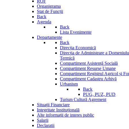
ROF
Organigrama
Stat de Funcții
Back
Agenda
Back
Lista Evenimente
Departamente
Back
Direcția Economică
Direcția de Administrare a Domeniului
Termică
Compartiment Asistență Socială
Compartiment Resurse Umane
Compartiment Registrul Agricol și Fo
Compartiment Cadastru Arhivă
Urbanism
Back
PUG, PUZ, PUD
Turism Cultură Agrement
Situații Financiare
Integritate Instituțională
Alte informații de interes public
Salarii
Declaratii