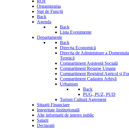
ROF
Organigrama
Stat de Funcții
Back
Agenda
Back
Lista Evenimente
Departamente
Back
Direcția Economică
Direcția de Administrare a Domeniului
Termică
Compartiment Asistență Socială
Compartiment Resurse Umane
Compartiment Registrul Agricol și Fo
Compartiment Cadastru Arhivă
Urbanism
Back
PUG, PUZ, PUD
Turism Cultură Agrement
Situații Financiare
Integritate Instituțională
Alte informații de interes public
Salarii
Declaratii