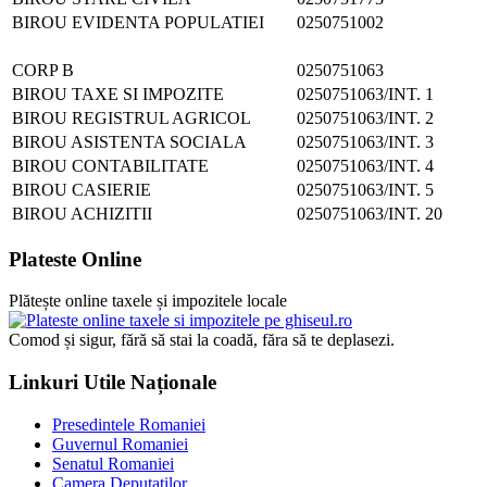
BIROU EVIDENTA POPULATIEI
0250751002
CORP B
0250751063
BIROU TAXE SI IMPOZITE
0250751063/INT. 1
BIROU REGISTRUL AGRICOL
0250751063/INT. 2
BIROU ASISTENTA SOCIALA
0250751063/INT. 3
BIROU CONTABILITATE
0250751063/INT. 4
BIROU CASIERIE
0250751063/INT. 5
BIROU ACHIZITII
0250751063/INT. 20
Plateste Online
Plătește online taxele și impozitele locale
Comod și sigur, fără să stai la coadă, făra să te deplasezi.
Linkuri Utile Naționale
Presedintele Romaniei
Guvernul Romaniei
Senatul Romaniei
Camera Deputatilor