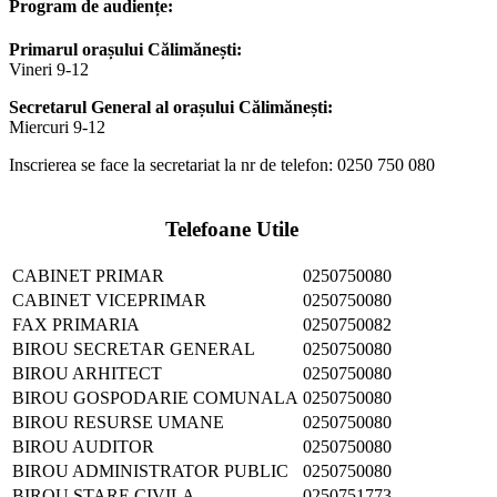
Program de audiențe:
Primarul orașului Călimănești:
Vineri 9-12
Secretarul General al orașului Călimănești:
Miercuri 9-12
Inscrierea se face la secretariat la nr de telefon: 0250 750 080
Telefoane Utile
CABINET PRIMAR
0250750080
CABINET VICEPRIMAR
0250750080
FAX PRIMARIA
0250750082
BIROU SECRETAR GENERAL
0250750080
BIROU ARHITECT
0250750080
BIROU GOSPODARIE COMUNALA
0250750080
BIROU RESURSE UMANE
0250750080
BIROU AUDITOR
0250750080
BIROU ADMINISTRATOR PUBLIC
0250750080
BIROU STARE CIVILA
0250751773