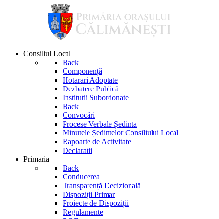
Consiliul Local
Back
Componență
Hotarari Adoptate
Dezbatere Publică
Institutii Subordonate
Back
Convocări
Procese Verbale Ședinta
Minutele Ședintelor Consiliului Local
Rapoarte de Activitate
Declaratii
Primaria
Back
Conducerea
Transparență Decizională
Dispoziții Primar
Proiecte de Dispoziții
Regulamente