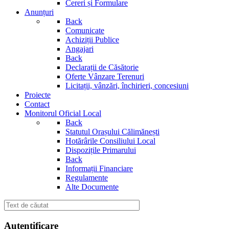
Cereri și Formulare
Anunțuri
Back
Comunicate
Achiziții Publice
Angajari
Back
Declarații de Căsătorie
Oferte Vânzare Terenuri
Licitații, vânzări, închirieri, concesiuni
Proiecte
Contact
Monitorul Oficial Local
Back
Statutul Orașului Călimănești
Hotărârile Consiliului Local
Dispozițile Primarului
Back
Informații Financiare
Regulamente
Alte Documente
Autentificare