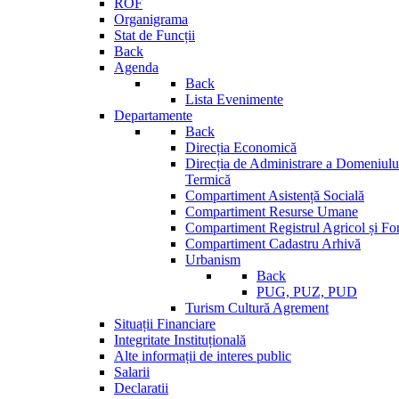
ROF
Organigrama
Stat de Funcții
Back
Agenda
Back
Lista Evenimente
Departamente
Back
Direcția Economică
Direcția de Administrare a Domeniului
Termică
Compartiment Asistență Socială
Compartiment Resurse Umane
Compartiment Registrul Agricol și Fo
Compartiment Cadastru Arhivă
Urbanism
Back
PUG, PUZ, PUD
Turism Cultură Agrement
Situații Financiare
Integritate Instituțională
Alte informații de interes public
Salarii
Declaratii