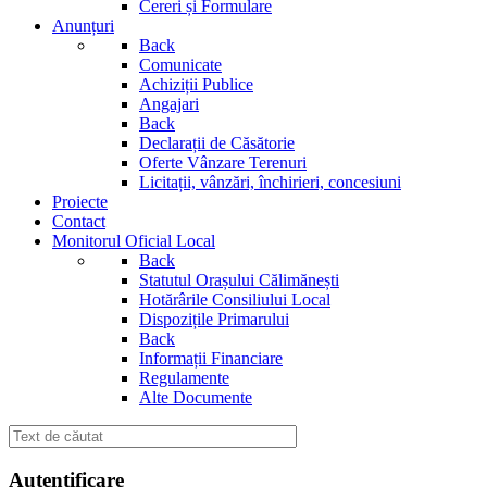
Cereri și Formulare
Anunțuri
Back
Comunicate
Achiziții Publice
Angajari
Back
Declarații de Căsătorie
Oferte Vânzare Terenuri
Licitații, vânzări, închirieri, concesiuni
Proiecte
Contact
Monitorul Oficial Local
Back
Statutul Orașului Călimănești
Hotărârile Consiliului Local
Dispozițile Primarului
Back
Informații Financiare
Regulamente
Alte Documente
Autentificare