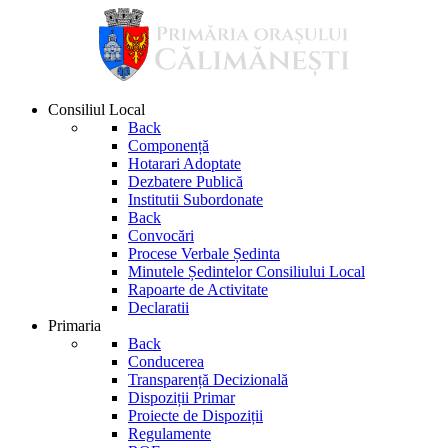
Consiliul Local
Back
Componență
Hotarari Adoptate
Dezbatere Publică
Institutii Subordonate
Back
Convocări
Procese Verbale Ședinta
Minutele Ședintelor Consiliului Local
Rapoarte de Activitate
Declaratii
Primaria
Back
Conducerea
Transparență Decizională
Dispoziții Primar
Proiecte de Dispoziții
Regulamente