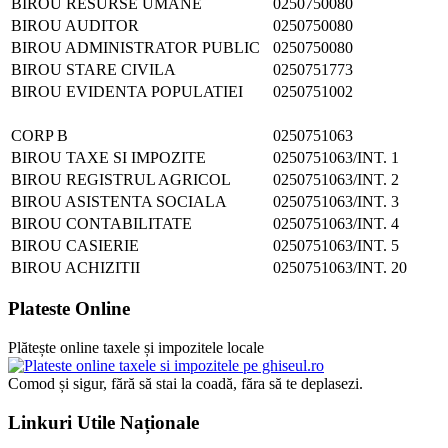
BIROU RESURSE UMANE
0250750080
BIROU AUDITOR
0250750080
BIROU ADMINISTRATOR PUBLIC
0250750080
BIROU STARE CIVILA
0250751773
BIROU EVIDENTA POPULATIEI
0250751002
CORP B
0250751063
BIROU TAXE SI IMPOZITE
0250751063/INT. 1
BIROU REGISTRUL AGRICOL
0250751063/INT. 2
BIROU ASISTENTA SOCIALA
0250751063/INT. 3
BIROU CONTABILITATE
0250751063/INT. 4
BIROU CASIERIE
0250751063/INT. 5
BIROU ACHIZITII
0250751063/INT. 20
Plateste Online
Plătește online taxele și impozitele locale
Comod și sigur, fără să stai la coadă, făra să te deplasezi.
Linkuri Utile Naționale