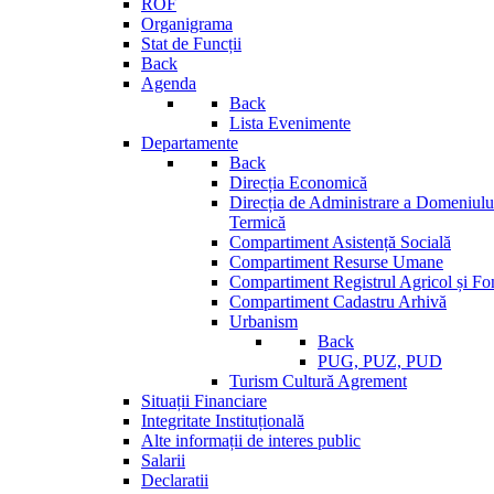
ROF
Organigrama
Stat de Funcții
Back
Agenda
Back
Lista Evenimente
Departamente
Back
Direcția Economică
Direcția de Administrare a Domeniului
Termică
Compartiment Asistență Socială
Compartiment Resurse Umane
Compartiment Registrul Agricol și Fo
Compartiment Cadastru Arhivă
Urbanism
Back
PUG, PUZ, PUD
Turism Cultură Agrement
Situații Financiare
Integritate Instituțională
Alte informații de interes public
Salarii
Declaratii