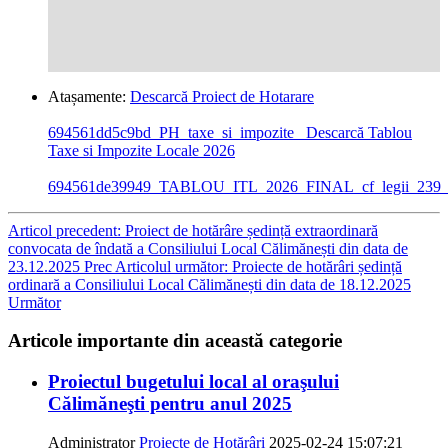
Atașamente:
Descarcă Proiect de Hotarare
694561dd5c9bd_PH_taxe_si_impozite_
Descarcă Tablou
Taxe si Impozite Locale 2026
694561de39949_TABLOU_ITL_2026_FINAL_cf_legii_239
Articol precedent: Proiect de hotărâre ședință extraordinară
convocata de îndată a Consiliului Local Călimănești din data de
23.12.2025
Prec
Articolul următor: Proiecte de hotărâri ședință
ordinară a Consiliului Local Călimănești din data de 18.12.2025
Următor
Articole importante din această categorie
Proiectul bugetului local al oraşului
Călimăneşti pentru anul 2025
Administrator
Proiecte de Hotărâri
2025-02-24 15:07:21