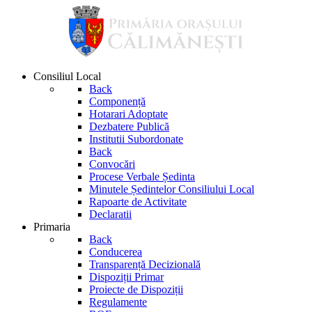
Consiliul Local
Back
Componență
Hotarari Adoptate
Dezbatere Publică
Institutii Subordonate
Back
Convocări
Procese Verbale Ședinta
Minutele Ședintelor Consiliului Local
Rapoarte de Activitate
Declaratii
Primaria
Back
Conducerea
Transparență Decizională
Dispoziții Primar
Proiecte de Dispoziții
Regulamente