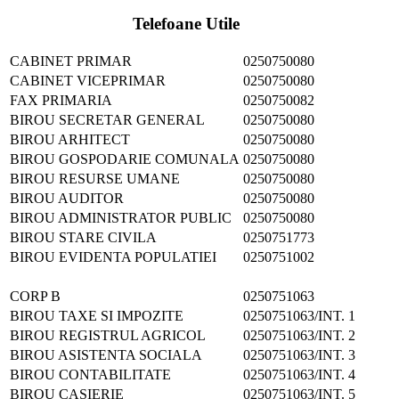
Telefoane Utile
CABINET PRIMAR
0250750080
CABINET VICEPRIMAR
0250750080
FAX PRIMARIA
0250750082
BIROU SECRETAR GENERAL
0250750080
BIROU ARHITECT
0250750080
BIROU GOSPODARIE COMUNALA
0250750080
BIROU RESURSE UMANE
0250750080
BIROU AUDITOR
0250750080
BIROU ADMINISTRATOR PUBLIC
0250750080
BIROU STARE CIVILA
0250751773
BIROU EVIDENTA POPULATIEI
0250751002
CORP B
0250751063
BIROU TAXE SI IMPOZITE
0250751063/INT. 1
BIROU REGISTRUL AGRICOL
0250751063/INT. 2
BIROU ASISTENTA SOCIALA
0250751063/INT. 3
BIROU CONTABILITATE
0250751063/INT. 4
BIROU CASIERIE
0250751063/INT. 5