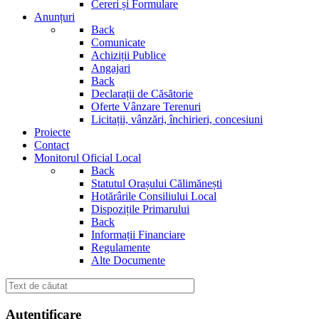
Cereri și Formulare
Anunțuri
Back
Comunicate
Achiziții Publice
Angajari
Back
Declarații de Căsătorie
Oferte Vânzare Terenuri
Licitații, vânzări, închirieri, concesiuni
Proiecte
Contact
Monitorul Oficial Local
Back
Statutul Orașului Călimănești
Hotărârile Consiliului Local
Dispozițile Primarului
Back
Informații Financiare
Regulamente
Alte Documente
Autentificare