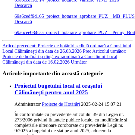
Descarcă
69a6cedf9d165_proiect_hotarare_aprobare_PUZ__MB_PLUS
Descarcă
69a6cee034caa_proiect_hotarare_aprobare_PUZ__Penny_Bor
Articol precedent: Proiecte de hotărâri ședință ordinară a Consiliului
Local Călimănești din data de 26.03.2026
Prec
Articolul următor:
Proiecte de hotărâri ședință extraordinară a Consiliului Local
Călimănești din data de 16.02.2026
Următor
Articole importante din această categorie
Proiectul bugetului local al oraşului
Călimăneşti pentru anul 2025
Administrator
Proiecte de Hotărâri
2025-02-24 15:07:21
În conformitate cu prevederile articolului 39 din Legea nr.
273/2006 privind finanţele publice locale, cu modificările şi
completările ulterioare coroborate cu prevederile Legii nr.
9/2025 a bugetului de stat pe anul 2025, aducem la