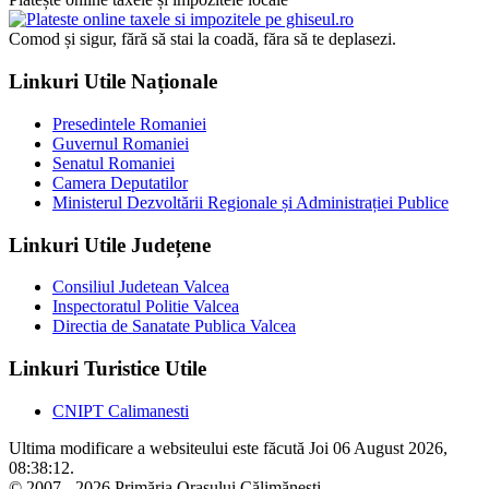
Comod și sigur, fără să stai la coadă, făra să te deplasezi.
Linkuri Utile Naționale
Presedintele Romaniei
Guvernul Romaniei
Senatul Romaniei
Camera Deputatilor
Ministerul Dezvoltării Regionale și Administrației Publice
Linkuri Utile Județene
Consiliul Judetean Valcea
Inspectoratul Politie Valcea
Directia de Sanatate Publica Valcea
Linkuri Turistice Utile
CNIPT Calimanesti
Ultima modificare a websiteului este făcută Joi 06 August 2026,
08:38:12.
© 2007 - 2026 Primăria Orașului Călimănești