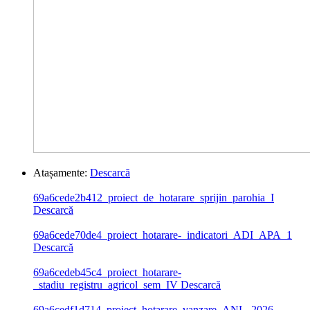
Atașamente:
Descarcă
69a6cede2b412_proiect_de_hotarare_sprijin_parohia_I
Descarcă
69a6cede70de4_proiect_hotarare-_indicatori_ADI_APA_1
Descarcă
69a6cedeb45c4_proiect_hotarare-
_stadiu_registru_agricol_sem_IV
Descarcă
69a6cedf1d714_proiect_hotarare_vanzare_ANL_2026