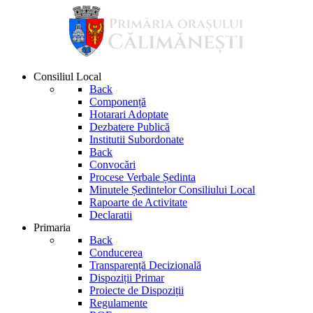
Consiliul Local
Back
Componență
Hotarari Adoptate
Dezbatere Publică
Institutii Subordonate
Back
Convocări
Procese Verbale Ședinta
Minutele Ședintelor Consiliului Local
Rapoarte de Activitate
Declaratii
Primaria
Back
Conducerea
Transparență Decizională
Dispoziții Primar
Proiecte de Dispoziții
Regulamente