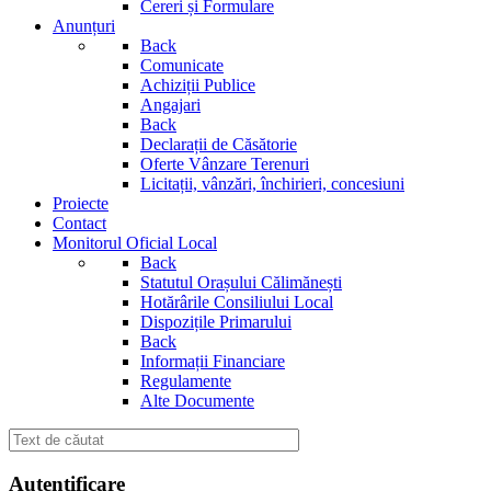
Cereri și Formulare
Anunțuri
Back
Comunicate
Achiziții Publice
Angajari
Back
Declarații de Căsătorie
Oferte Vânzare Terenuri
Licitații, vânzări, închirieri, concesiuni
Proiecte
Contact
Monitorul Oficial Local
Back
Statutul Orașului Călimănești
Hotărârile Consiliului Local
Dispozițile Primarului
Back
Informații Financiare
Regulamente
Alte Documente
Autentificare