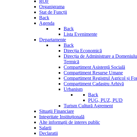
ROF
Organigrama
Stat de Funcții
Back
Agenda
Back
Lista Evenimente
Departamente
Back
Direcția Economică
Direcția de Administrare a Domeniului
Termică
Compartiment Asistență Socială
Compartiment Resurse Umane
Compartiment Registrul Agricol și Fo
Compartiment Cadastru Arhivă
Urbanism
Back
PUG, PUZ, PUD
Turism Cultură Agrement
Situații Financiare
Integritate Instituțională
Alte informații de interes public
Salarii
Declaratii