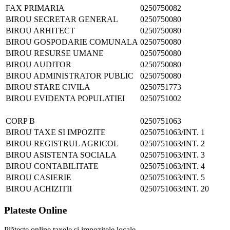
FAX PRIMARIA
0250750082
BIROU SECRETAR GENERAL
0250750080
BIROU ARHITECT
0250750080
BIROU GOSPODARIE COMUNALA
0250750080
BIROU RESURSE UMANE
0250750080
BIROU AUDITOR
0250750080
BIROU ADMINISTRATOR PUBLIC
0250750080
BIROU STARE CIVILA
0250751773
BIROU EVIDENTA POPULATIEI
0250751002
CORP B
0250751063
BIROU TAXE SI IMPOZITE
0250751063/INT. 1
BIROU REGISTRUL AGRICOL
0250751063/INT. 2
BIROU ASISTENTA SOCIALA
0250751063/INT. 3
BIROU CONTABILITATE
0250751063/INT. 4
BIROU CASIERIE
0250751063/INT. 5
BIROU ACHIZITII
0250751063/INT. 20
Plateste Online
Plătește online taxele și impozitele locale