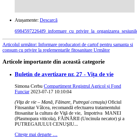
Atașamente:
Descarcă
69845972264f9_informare_cu_privire_la_organizarea_sesiunilor
Articolul următor: Informare producatori de cartof pentru samanta si
consum cu privire la reglementarile fitosanitare
Următor
Articole importante din această categorie
Buletin de avertizare nr. 27 - Vița de vie
Simona Cerbu
Compartiment Registrul Agricol și Fond
Funciar
2023-07-17 10:10:04
(Viţa de vie – Mană, Făinare, Putregai cenuşiu)
Oficiul
Fitosanitar Vâlcea, recomandă efectuarea tratamentului
fitosanitar la cultura de Viţă de vie, împotriva MANEI
(Plasmopara viticola), FĂINĂRII (Uncinula necator) şi a
PUTREGAIULUI CENUŞIU...
Citește mai departe …