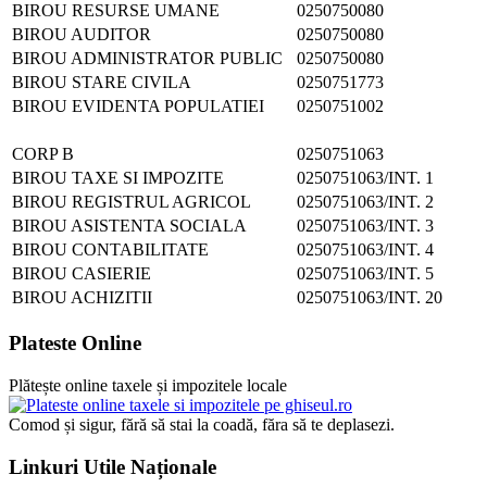
BIROU RESURSE UMANE
0250750080
BIROU AUDITOR
0250750080
BIROU ADMINISTRATOR PUBLIC
0250750080
BIROU STARE CIVILA
0250751773
BIROU EVIDENTA POPULATIEI
0250751002
CORP B
0250751063
BIROU TAXE SI IMPOZITE
0250751063/INT. 1
BIROU REGISTRUL AGRICOL
0250751063/INT. 2
BIROU ASISTENTA SOCIALA
0250751063/INT. 3
BIROU CONTABILITATE
0250751063/INT. 4
BIROU CASIERIE
0250751063/INT. 5
BIROU ACHIZITII
0250751063/INT. 20
Plateste Online
Plătește online taxele și impozitele locale
Comod și sigur, fără să stai la coadă, făra să te deplasezi.
Linkuri Utile Naționale