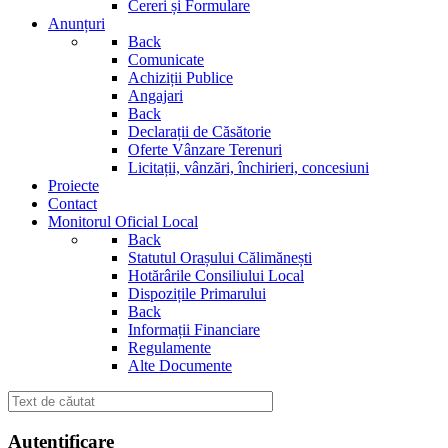
Cereri și Formulare
Anunțuri
Back
Comunicate
Achiziții Publice
Angajari
Back
Declarații de Căsătorie
Oferte Vânzare Terenuri
Licitații, vânzări, închirieri, concesiuni
Proiecte
Contact
Monitorul Oficial Local
Back
Statutul Orașului Călimănești
Hotărârile Consiliului Local
Dispozițile Primarului
Back
Informații Financiare
Regulamente
Alte Documente
Autentificare