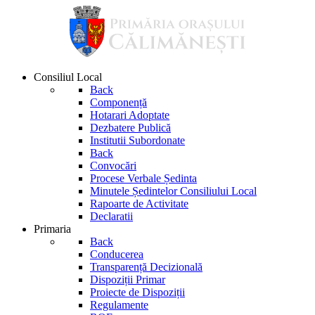
Consiliul Local
Back
Componență
Hotarari Adoptate
Dezbatere Publică
Institutii Subordonate
Back
Convocări
Procese Verbale Ședinta
Minutele Ședintelor Consiliului Local
Rapoarte de Activitate
Declaratii
Primaria
Back
Conducerea
Transparență Decizională
Dispoziții Primar
Proiecte de Dispoziții
Regulamente