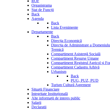
ROF
Organigrama
Stat de Funcții
Back
Agenda
Back
Lista Evenimente
Departamente
Back
Direcția Economică
Direcția de Administrare a Domeniului
Termică
Compartiment Asistență Socială
Compartiment Resurse Umane
Compartiment Registrul Agricol și Fo
Compartiment Cadastru Arhivă
Urbanism
Back
PUG, PUZ, PUD
Turism Cultură Agrement
Situații Financiare
Integritate Instituțională
Alte informații de interes public
Salarii
Declaratii