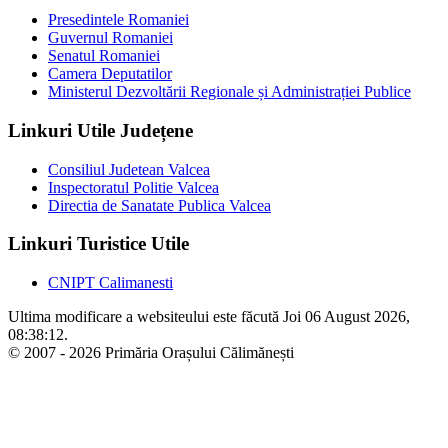
Presedintele Romaniei
Guvernul Romaniei
Senatul Romaniei
Camera Deputatilor
Ministerul Dezvoltării Regionale și Administrației Publice
Linkuri Utile Județene
Consiliul Judetean Valcea
Inspectoratul Politie Valcea
Directia de Sanatate Publica Valcea
Linkuri Turistice Utile
CNIPT Calimanesti
Ultima modificare a websiteului este făcută Joi 06 August 2026,
08:38:12.
© 2007 - 2026 Primăria Orașului Călimănești