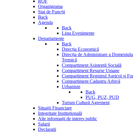
ROF
Organigrama
Stat de Funcții
Back
Agenda
Back
Lista Evenimente
Departamente
Back
Direcția Economică
Direcția de Administrare a Domeniului
Termică
Compartiment Asistență Socială
Compartiment Resurse Umane
Compartiment Registrul Agricol și Fo
Compartiment Cadastru Arhivă
Urbanism
Back
PUG, PUZ, PUD
Turism Cultură Agrement
Situații Financiare
Integritate Instituțională
Alte informații de interes public
Salarii
Declaratii