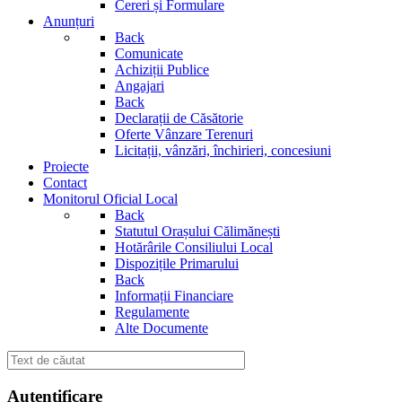
Cereri și Formulare
Anunțuri
Back
Comunicate
Achiziții Publice
Angajari
Back
Declarații de Căsătorie
Oferte Vânzare Terenuri
Licitații, vânzări, închirieri, concesiuni
Proiecte
Contact
Monitorul Oficial Local
Back
Statutul Orașului Călimănești
Hotărârile Consiliului Local
Dispozițile Primarului
Back
Informații Financiare
Regulamente
Alte Documente
Autentificare