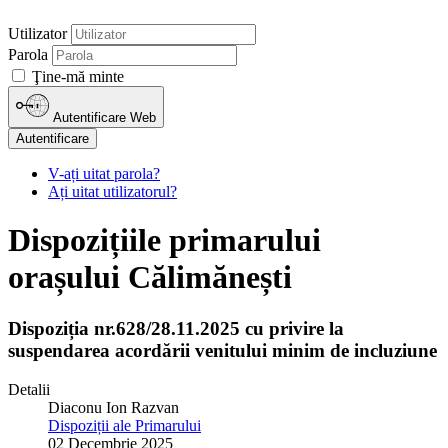
Utilizator
Parola
Ţine-mă minte
Autentificare Web
Autentificare
V-ați uitat parola?
Ați uitat utilizatorul?
Dispozițiile primarului
orașului Călimănești
Dispoziția nr.628/28.11.2025 cu privire la
suspendarea acordării venitului minim de incluziune
Detalii
Diaconu Ion Razvan
Dispoziții ale Primarului
02 Decembrie 2025