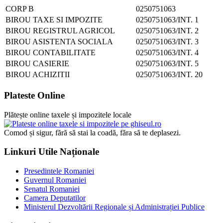
CORP B
0250751063
BIROU TAXE SI IMPOZITE
0250751063/INT. 1
BIROU REGISTRUL AGRICOL
0250751063/INT. 2
BIROU ASISTENTA SOCIALA
0250751063/INT. 3
BIROU CONTABILITATE
0250751063/INT. 4
BIROU CASIERIE
0250751063/INT. 5
BIROU ACHIZITII
0250751063/INT. 20
Plateste Online
Plătește online taxele și impozitele locale
Comod și sigur, fără să stai la coadă, făra să te deplasezi.
Linkuri Utile Naționale
Presedintele Romaniei
Guvernul Romaniei
Senatul Romaniei
Camera Deputatilor
Ministerul Dezvoltării Regionale și Administrației Publice