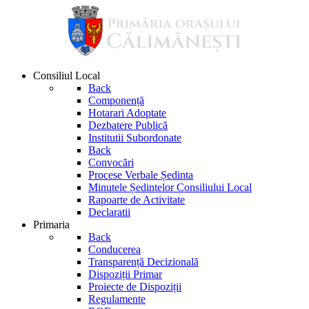
Consiliul Local
Back
Componență
Hotarari Adoptate
Dezbatere Publică
Institutii Subordonate
Back
Convocări
Procese Verbale Ședinta
Minutele Ședintelor Consiliului Local
Rapoarte de Activitate
Declaratii
Primaria
Back
Conducerea
Transparență Decizională
Dispoziții Primar
Proiecte de Dispoziții
Regulamente