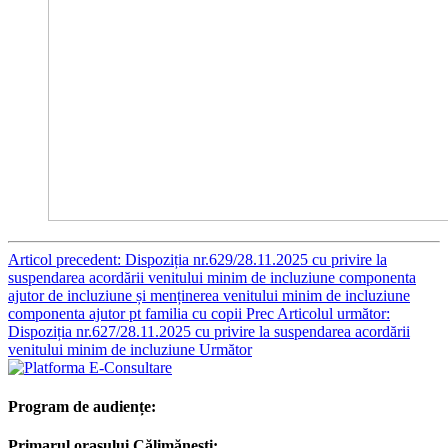
Articol precedent: Dispoziția nr.629/28.11.2025 cu privire la
suspendarea acordării venitului minim de incluziune componenta
ajutor de incluziune și menținerea venitului minim de incluziune
componenta ajutor pt familia cu copii
Prec
Articolul următor:
Dispoziția nr.627/28.11.2025 cu privire la suspendarea acordării
venitului minim de incluziune
Următor
Program de audiențe:
Primarul orașului Călimănești: