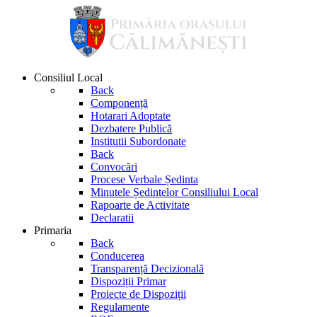
Consiliul Local
Back
Componență
Hotarari Adoptate
Dezbatere Publică
Institutii Subordonate
Back
Convocări
Procese Verbale Ședinta
Minutele Ședintelor Consiliului Local
Rapoarte de Activitate
Declaratii
Primaria
Back
Conducerea
Transparență Decizională
Dispoziții Primar
Proiecte de Dispoziții
Regulamente