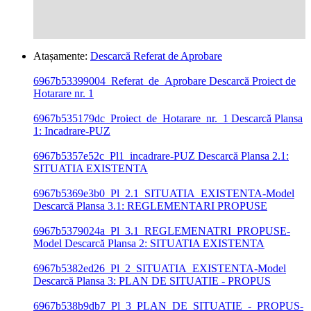
Atașamente:
Descarcă Referat de Aprobare
6967b53399004_Referat_de_Aprobare
Descarcă Proiect de
Hotarare nr. 1
6967b535179dc_Proiect_de_Hotarare_nr._1
Descarcă Plansa
1: Incadrare-PUZ
6967b5357e52c_Pl1_incadrare-PUZ
Descarcă Plansa 2.1:
SITUATIA EXISTENTA
6967b5369e3b0_Pl_2.1_SITUATIA_EXISTENTA-Model
Descarcă Plansa 3.1: REGLEMENTARI PROPUSE
6967b5379024a_Pl_3.1_REGLEMENATRI_PROPUSE-
Model
Descarcă Plansa 2: SITUATIA EXISTENTA
6967b5382ed26_Pl_2_SITUATIA_EXISTENTA-Model
Descarcă Plansa 3: PLAN DE SITUATIE - PROPUS
6967b538b9db7_Pl_3_PLAN_DE_SITUATIE_-_PROPUS-