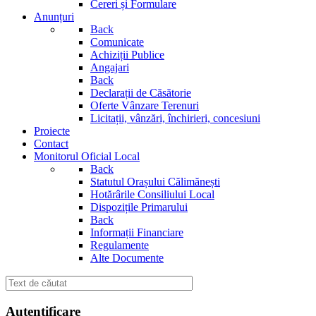
Cereri și Formulare
Anunțuri
Back
Comunicate
Achiziții Publice
Angajari
Back
Declarații de Căsătorie
Oferte Vânzare Terenuri
Licitații, vânzări, închirieri, concesiuni
Proiecte
Contact
Monitorul Oficial Local
Back
Statutul Orașului Călimănești
Hotărârile Consiliului Local
Dispozițile Primarului
Back
Informații Financiare
Regulamente
Alte Documente
Autentificare