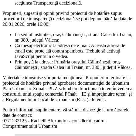
secţiunea Transparenţă decizională.
Propuneri, sugestii şi opinii privind proiectul de hotărâre supus
procedurii de transparenţă decizională se pot depune până la data de
26.01.2026, orele 16:00;
La sediul instituţiei, oraş Călimăneşti , strada Calea lui Traian,
nr. 380, judeţul Vâlcea;
Ca mesaj electronic la adresa de e-mail:
Această adresă de
email este protejată contra spambots. Trebuie să activați
JavaScript pentru a o vedea.
Prin poştă la adresa: Primăria oraşului Călimăneşti, oraş
Călimăneşti , strada Calea lui Traian, nr. 380 , judeţul Vâlcea.
Materialele transmise vor purta menţiunea "Propuneri referitoare la
proiectul de hotărâre privind aprobarea documentaţiei de urbanism
Plan Urbanistic Zonal - PUZ schimbare funcţională teren în vederea
construirii unui spaţiu comercial P înalt + IE şi împrejmuire teren" şi
a Regulamentului Local de Urbanism (RLU) aferent".
Pentru informaţii suplimentare, vă stăm la dispoziţie la următoarele
date de contact:
0771232125 - Rachelli Alexandru - consilier în cadrul
Compartimentului Urbanism