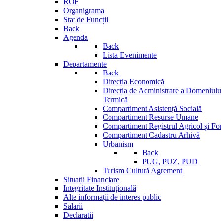
ROF
Organigrama
Stat de Funcții
Back
Agenda
Back
Lista Evenimente
Departamente
Back
Direcția Economică
Direcția de Administrare a Domeniului
Termică
Compartiment Asistență Socială
Compartiment Resurse Umane
Compartiment Registrul Agricol și Fo
Compartiment Cadastru Arhivă
Urbanism
Back
PUG, PUZ, PUD
Turism Cultură Agrement
Situații Financiare
Integritate Instituțională
Alte informații de interes public
Salarii
Declaratii