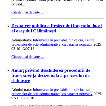
privind...
Citește mai departe …
Dezbatere publica a Proiectului bugetului local
al oraşului Călimăneşti
Administrator
Informarea în prealabil, din oficiu, asupra
proiectelor de acte administrative, cu caracter normativ
2025-
03-10 13:07:13
Citește mai departe …
Anunț privind deschiderea procedurii de
transparență decizională a procesului de
elaborare
Administrator
Informarea în prealabil, din oficiu, asupra
proiectelor de acte administrative, cu caracter normativ
2025-
02-11 18:08:10