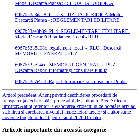
Model
Descarcă Plansa 5: SITUATIA JURIDICA
6967b53a3daa8_Pl_5_SITUATIA_JURIDICA-Model
Descarcă Plansa 4: REGLEMENTARI EDILITARE
6967b53ae3b39_Pl_4_REGLEMENTARI_EDILITARE-
Model
Descarcă Regulament Local - RLU
6967b53b5d08c_regulament_local_-_RLU_
Descarcă
MEMORIU GENERAL - PUZ
6967b53be14cd_MEMORIU_GENERAL_-_PUZ__
Descarcă Raport Informare și consultare Public
6967b53c7e5ad_Raport_Informare_si_consultare_Public
Articol precedent: Anunț privind deschiderea procedurii de
transparenţă decizională a procesului de elaborare
Prec
Articolul
următor: Anunț referitor la elaborarea Proiectului de hotărâre privind
stabilirea şi aprobarea nivelului impozitelor, taxelor şi a altor sume
cuvenite bugetului local pentru anul 2026
Următor
Articole importante din această categorie