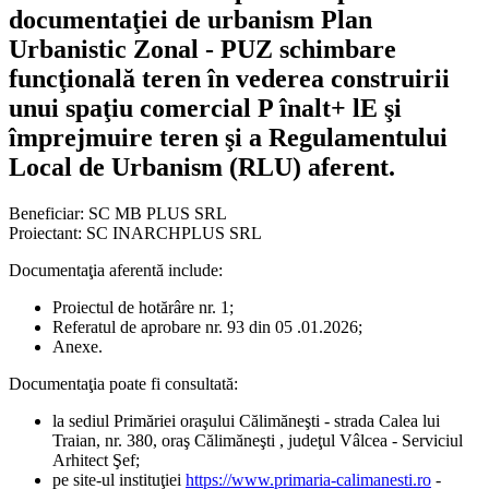
documentaţiei de urbanism Plan
Urbanistic Zonal - PUZ schimbare
funcţională teren în vederea construirii
unui spaţiu comercial P înalt+ lE şi
împrejmuire teren şi a Regulamentului
Local de Urbanism (RLU) aferent.
Beneficiar: SC MB PLUS SRL
Proiectant: SC INARCHPLUS SRL
Documentaţia aferentă include:
Proiectul de hotărâre nr. 1;
Referatul de aprobare nr. 93 din 05 .01.2026;
Anexe.
Documentaţia poate fi consultată:
la sediul Primăriei oraşului Călimăneşti - strada Calea lui
Traian, nr. 380, oraş Călimăneşti , judeţul Vâlcea - Serviciul
Arhitect Şef;
pe site-ul instituţiei
https://www.primaria-calimanesti.ro
-