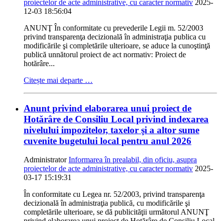
proiectelor de acte administrative, cu caracter normativ
2025-
12-03 18:56:04
ANUNŢ În conformitate cu prevederile Legii m. 52/2003
privind transparenţa decizională în administraţia publica cu
modificările şi completările ulterioare, se aduce la cunoştinţă
publică unnătorul proiect de act normativ: Proiect de
hotărâre...
Citește mai departe …
Anunt privind elaborarea unui proiect de
Hotărâre de Consiliu Local privind indexarea
nivelului impozitelor, taxelor şi a altor sume
cuvenite bugetului local pentru anul 2026
Administrator
Informarea în prealabil, din oficiu, asupra
proiectelor de acte administrative, cu caracter normativ
2025-
03-17 15:19:31
În conformitate cu Legea nr. 52/2003, privind transparenţa
decizională în administraţia publică, cu modificările şi
completările ulterioare, se dă publicităţii următorul ANUNŢ
privind elaborarea unui proiect de Hotărâre de Consiliu Local