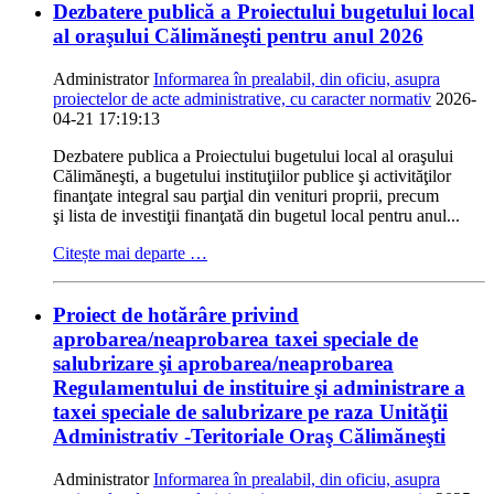
Dezbatere publică a Proiectului bugetului local
al oraşului Călimăneşti pentru anul 2026
Administrator
Informarea în prealabil, din oficiu, asupra
proiectelor de acte administrative, cu caracter normativ
2026-
04-21 17:19:13
Dezbatere publica a Proiectului bugetului local al oraşului
Călimăneşti, a bugetului instituţiilor publice şi activităţilor
finanţate integral sau parţial din venituri proprii, precum
şi lista de investiţii finanţată din bugetul local pentru anul...
Citește mai departe …
Proiect de hotărâre privind
aprobarea/neaprobarea taxei speciale de
salubrizare şi aprobarea/neaprobarea
Regulamentului de instituire şi administrare a
taxei speciale de salubrizare pe raza Unităţii
Administrativ -Teritoriale Oraş Călimăneşti
Administrator
Informarea în prealabil, din oficiu, asupra