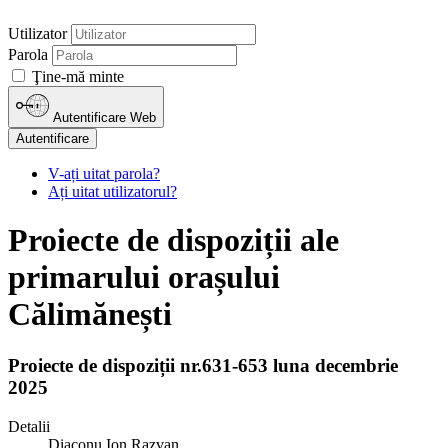
Utilizator
Parola
Ţine-mă minte
Autentificare Web
Autentificare
V-ați uitat parola?
Ați uitat utilizatorul?
Proiecte de dispoziții ale
primarului orașului
Călimănești
Proiecte de dispoziții nr.631-653 luna decembrie
2025
Detalii
Diaconu Ion Razvan