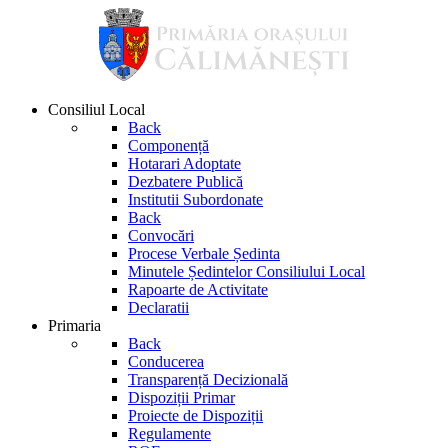
Consiliul Local
Back
Componență
Hotarari Adoptate
Dezbatere Publică
Institutii Subordonate
Back
Convocări
Procese Verbale Ședinta
Minutele Ședintelor Consiliului Local
Rapoarte de Activitate
Declaratii
Primaria
Back
Conducerea
Transparență Decizională
Dispoziții Primar
Proiecte de Dispoziții
Regulamente