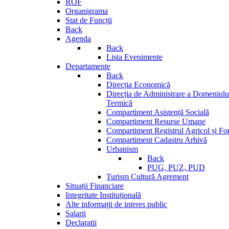
ROF
Organigrama
Stat de Funcții
Back
Agenda
Back
Lista Evenimente
Departamente
Back
Direcția Economică
Direcția de Administrare a Domeniului
Termică
Compartiment Asistență Socială
Compartiment Resurse Umane
Compartiment Registrul Agricol și Fo
Compartiment Cadastru Arhivă
Urbanism
Back
PUG, PUZ, PUD
Turism Cultură Agrement
Situații Financiare
Integritate Instituțională
Alte informații de interes public
Salarii
Declaratii