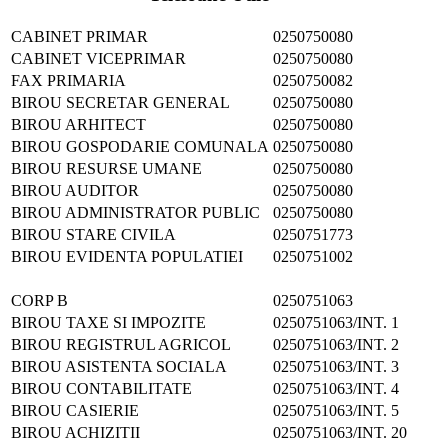
CABINET PRIMAR
0250750080
CABINET VICEPRIMAR
0250750080
FAX PRIMARIA
0250750082
BIROU SECRETAR GENERAL
0250750080
BIROU ARHITECT
0250750080
BIROU GOSPODARIE COMUNALA
0250750080
BIROU RESURSE UMANE
0250750080
BIROU AUDITOR
0250750080
BIROU ADMINISTRATOR PUBLIC
0250750080
BIROU STARE CIVILA
0250751773
BIROU EVIDENTA POPULATIEI
0250751002
CORP B
0250751063
BIROU TAXE SI IMPOZITE
0250751063/INT. 1
BIROU REGISTRUL AGRICOL
0250751063/INT. 2
BIROU ASISTENTA SOCIALA
0250751063/INT. 3
BIROU CONTABILITATE
0250751063/INT. 4
BIROU CASIERIE
0250751063/INT. 5
BIROU ACHIZITII
0250751063/INT. 20