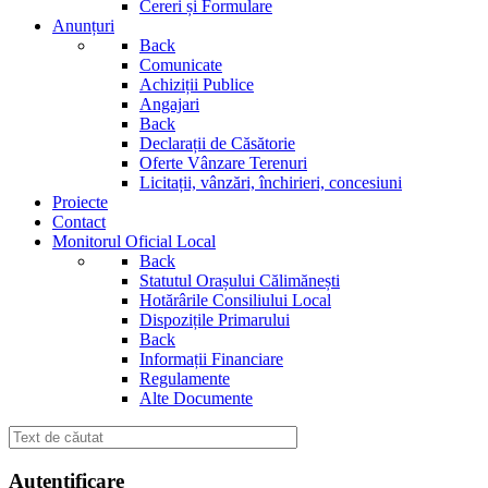
Cereri și Formulare
Anunțuri
Back
Comunicate
Achiziții Publice
Angajari
Back
Declarații de Căsătorie
Oferte Vânzare Terenuri
Licitații, vânzări, închirieri, concesiuni
Proiecte
Contact
Monitorul Oficial Local
Back
Statutul Orașului Călimănești
Hotărârile Consiliului Local
Dispozițile Primarului
Back
Informații Financiare
Regulamente
Alte Documente
Autentificare