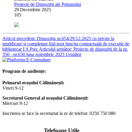
Proiecte de Dispoziții ale Primarului
29 Decembrie 2025
105
Articol precedent: Dispoziția nr.654/29.12.2025 cu privire la
modificare și completare fisă post funcția contractuală de execuție de
bibliotecar I A
Prec
Articolul următor: Proiecte de dispoziții de la nr.
350 - nr.630 luna noiembrie 2025
Următor
Program de audiențe:
Primarul orașului Călimănești:
Vineri 9-12
Secretarul General al orașului Călimănești:
Miercuri 9-12
Inscrierea se face la secretariat la nr de telefon: 0250 750 080
Telefoane Utile