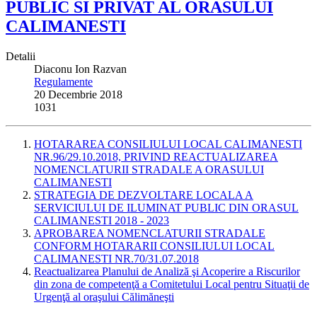
PUBLIC SI PRIVAT AL ORASULUI
CALIMANESTI
Detalii
Diaconu Ion Razvan
Regulamente
20 Decembrie 2018
1031
HOTARAREA CONSILIULUI LOCAL CALIMANESTI
NR.96/29.10.2018, PRIVIND REACTUALIZAREA
NOMENCLATURII STRADALE A ORASULUI
CALIMANESTI
STRATEGIA DE DEZVOLTARE LOCALA A
SERVICIULUI DE ILUMINAT PUBLIC DIN ORASUL
CALIMANESTI 2018 - 2023
APROBAREA NOMENCLATURII STRADALE
CONFORM HOTARARII CONSILIULUI LOCAL
CALIMANESTI NR.70/31.07.2018
Reactualizarea Planului de Analiză şi Acoperire a Riscurilor
din zona de competenţă a Comitetului Local pentru Situaţii de
Urgenţă al oraşului Călimăneşti