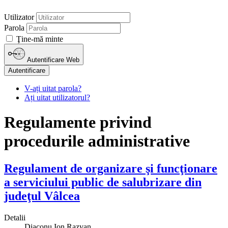
Utilizator
Parola
Ţine-mă minte
Autentificare Web
Autentificare
V-ați uitat parola?
Ați uitat utilizatorul?
Regulamente privind
procedurile administrative
Regulament de organizare şi funcţionare
a serviciului public de salubrizare din
judeţul Vâlcea
Detalii
Diaconu Ion Razvan