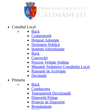
Consiliul Local
Back
Componență
Hotarari Adoptate
Dezbatere Publică
Institutii Subordonate
Back
Convocări
Procese Verbale Ședinta
Minutele Ședintelor Consiliului Local
Rapoarte de Activitate
Declaratii
Primaria
Back
Conducerea
Transparență Decizională
Dispoziții Primar
Proiecte de Dispoziții
Regulamente