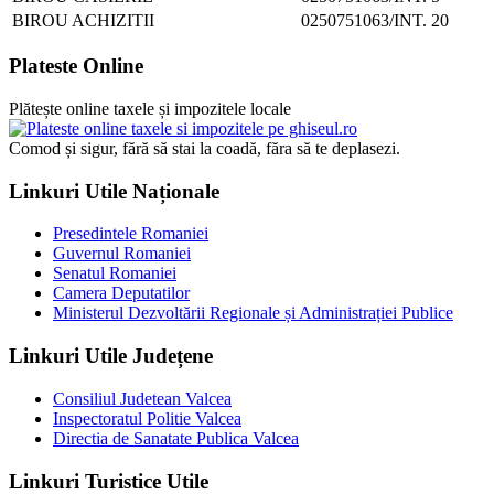
BIROU ACHIZITII
0250751063/INT. 20
Plateste Online
Plătește online taxele și impozitele locale
Comod și sigur, fără să stai la coadă, făra să te deplasezi.
Linkuri Utile Naționale
Presedintele Romaniei
Guvernul Romaniei
Senatul Romaniei
Camera Deputatilor
Ministerul Dezvoltării Regionale și Administrației Publice
Linkuri Utile Județene
Consiliul Judetean Valcea
Inspectoratul Politie Valcea
Directia de Sanatate Publica Valcea
Linkuri Turistice Utile