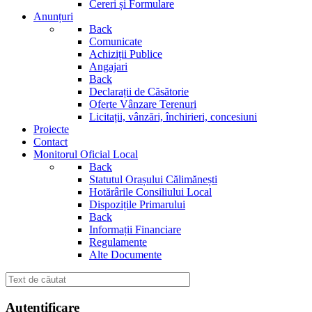
Cereri și Formulare
Anunțuri
Back
Comunicate
Achiziții Publice
Angajari
Back
Declarații de Căsătorie
Oferte Vânzare Terenuri
Licitații, vânzări, închirieri, concesiuni
Proiecte
Contact
Monitorul Oficial Local
Back
Statutul Orașului Călimănești
Hotărârile Consiliului Local
Dispozițile Primarului
Back
Informații Financiare
Regulamente
Alte Documente
Autentificare