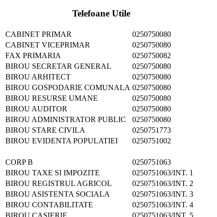
Telefoane Utile
CABINET PRIMAR
0250750080
CABINET VICEPRIMAR
0250750080
FAX PRIMARIA
0250750082
BIROU SECRETAR GENERAL
0250750080
BIROU ARHITECT
0250750080
BIROU GOSPODARIE COMUNALA
0250750080
BIROU RESURSE UMANE
0250750080
BIROU AUDITOR
0250750080
BIROU ADMINISTRATOR PUBLIC
0250750080
BIROU STARE CIVILA
0250751773
BIROU EVIDENTA POPULATIEI
0250751002
CORP B
0250751063
BIROU TAXE SI IMPOZITE
0250751063/INT. 1
BIROU REGISTRUL AGRICOL
0250751063/INT. 2
BIROU ASISTENTA SOCIALA
0250751063/INT. 3
BIROU CONTABILITATE
0250751063/INT. 4
BIROU CASIERIE
0250751063/INT. 5