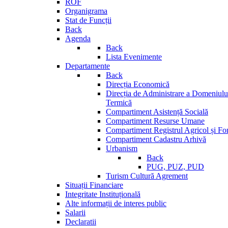
ROF
Organigrama
Stat de Funcții
Back
Agenda
Back
Lista Evenimente
Departamente
Back
Direcția Economică
Direcția de Administrare a Domeniului
Termică
Compartiment Asistență Socială
Compartiment Resurse Umane
Compartiment Registrul Agricol și Fo
Compartiment Cadastru Arhivă
Urbanism
Back
PUG, PUZ, PUD
Turism Cultură Agrement
Situații Financiare
Integritate Instituțională
Alte informații de interes public
Salarii
Declaratii