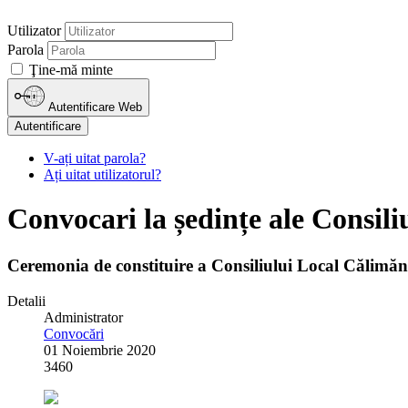
Utilizator
Parola
Ţine-mă minte
Autentificare Web
Autentificare
V-ați uitat parola?
Ați uitat utilizatorul?
Convocari la ședințe ale Consili
Ceremonia de constituire a Consiliului Local Călimăn
Detalii
Administrator
Convocări
01 Noiembrie 2020
3460