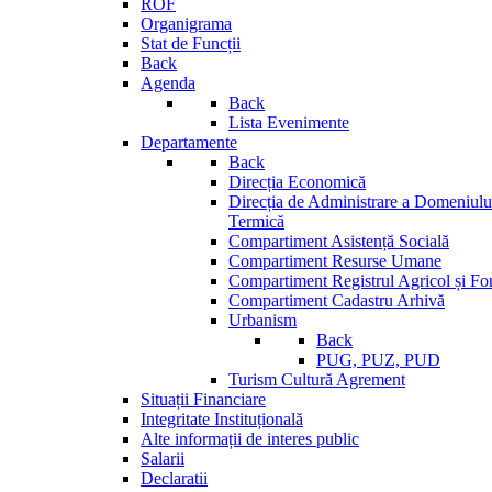
ROF
Organigrama
Stat de Funcții
Back
Agenda
Back
Lista Evenimente
Departamente
Back
Direcția Economică
Direcția de Administrare a Domeniului
Termică
Compartiment Asistență Socială
Compartiment Resurse Umane
Compartiment Registrul Agricol și Fo
Compartiment Cadastru Arhivă
Urbanism
Back
PUG, PUZ, PUD
Turism Cultură Agrement
Situații Financiare
Integritate Instituțională
Alte informații de interes public
Salarii
Declaratii