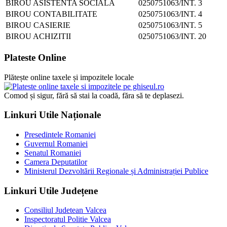
BIROU ASISTENTA SOCIALA
0250751063/INT. 3
BIROU CONTABILITATE
0250751063/INT. 4
BIROU CASIERIE
0250751063/INT. 5
BIROU ACHIZITII
0250751063/INT. 20
Plateste Online
Plătește online taxele și impozitele locale
Comod și sigur, fără să stai la coadă, făra să te deplasezi.
Linkuri Utile Naționale
Presedintele Romaniei
Guvernul Romaniei
Senatul Romaniei
Camera Deputatilor
Ministerul Dezvoltării Regionale și Administrației Publice
Linkuri Utile Județene
Consiliul Judetean Valcea
Inspectoratul Politie Valcea