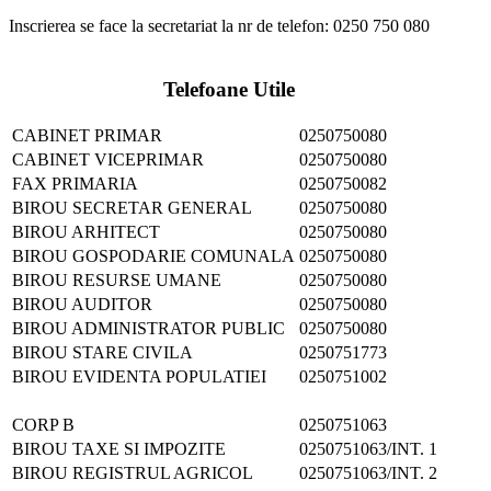
Inscrierea se face la secretariat la nr de telefon: 0250 750 080
Telefoane Utile
CABINET PRIMAR
0250750080
CABINET VICEPRIMAR
0250750080
FAX PRIMARIA
0250750082
BIROU SECRETAR GENERAL
0250750080
BIROU ARHITECT
0250750080
BIROU GOSPODARIE COMUNALA
0250750080
BIROU RESURSE UMANE
0250750080
BIROU AUDITOR
0250750080
BIROU ADMINISTRATOR PUBLIC
0250750080
BIROU STARE CIVILA
0250751773
BIROU EVIDENTA POPULATIEI
0250751002
CORP B
0250751063
BIROU TAXE SI IMPOZITE
0250751063/INT. 1
BIROU REGISTRUL AGRICOL
0250751063/INT. 2