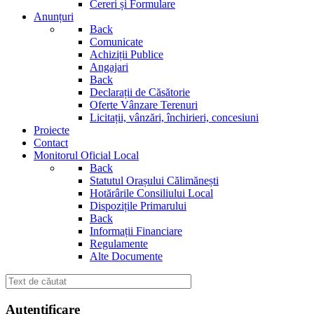
Cereri și Formulare
Anunțuri
Back
Comunicate
Achiziții Publice
Angajari
Back
Declarații de Căsătorie
Oferte Vânzare Terenuri
Licitații, vânzări, închirieri, concesiuni
Proiecte
Contact
Monitorul Oficial Local
Back
Statutul Orașului Călimănești
Hotărârile Consiliului Local
Dispozițile Primarului
Back
Informații Financiare
Regulamente
Alte Documente
Autentificare