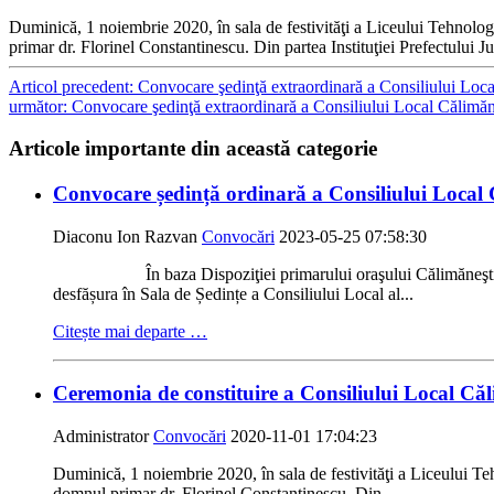
Duminică, 1 noiembrie 2020, în sala de festivităţi a Liceului Tehnolo
primar dr. Florinel Constantinescu. Din partea Instituţiei Prefectului 
Articol precedent: Convocare şedinţă extraordinară a Consiliului Loca
următor: Convocare şedinţă extraordinară a Consiliului Local Călimăn
Articole importante din această categorie
Convocare ședință ordinară a Consiliului Local 
Diaconu Ion Razvan
Convocări
2023-05-25 07:58:30
În baza Dispoziţiei primarului oraşului Călimăneşti nr. 301
desfășura în Sala de Ședințe a Consiliului Local al...
Citește mai departe …
Ceremonia de constituire a Consiliului Local Că
Administrator
Convocări
2020-11-01 17:04:23
Duminică, 1 noiembrie 2020, în sala de festivităţi a Liceului T
domnul primar dr. Florinel Constantinescu. Din...