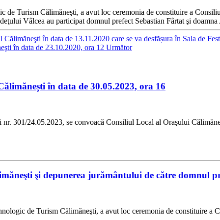
gic de Turism Călimăneşti, a avut loc ceremonia de constituire a Consil
Judeţului Vâlcea au participat domnul prefect Sebastian Fârtat şi doamna 
l Călimăneşti în data de 13.11.2020 care se va desfășura în Sala de Fes
eşti în data de 23.10.2020, ora 12
Următor
Călimănești în data de 30.05.2023, ora 16
/24.05.2023, se convoacă Consiliul Local al Oraşului Călimăneşti în
limăneşti şi depunerea jurământului de către domnul pr
ehnologic de Turism Călimăneşti, a avut loc ceremonia de constituire a C