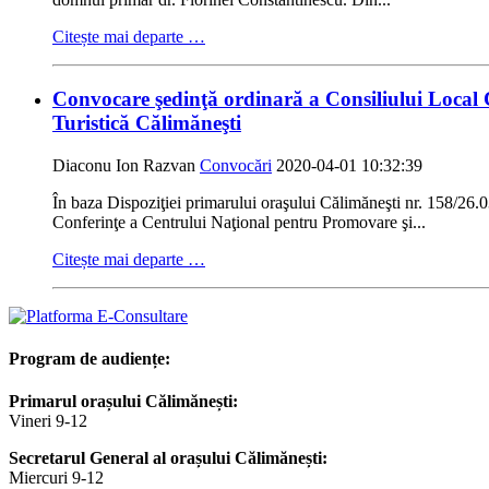
Citește mai departe …
Convocare şedinţă ordinară a Consiliului Local 
Turistică Călimăneşti
Diaconu Ion Razvan
Convocări
2020-04-01 10:32:39
În baza Dispoziţiei primarului oraşului Călimăneşti nr. 158/
Conferinţe a Centrului Naţional pentru Promovare şi...
Citește mai departe …
Program de audiențe:
Primarul orașului Călimănești:
Vineri 9-12
Secretarul General al orașului Călimănești:
Miercuri 9-12