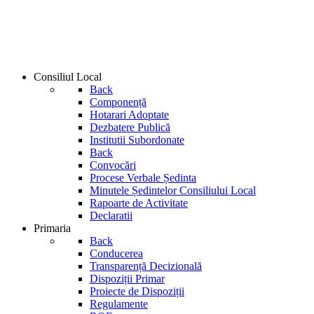
Consiliul Local
Back
Componență
Hotarari Adoptate
Dezbatere Publică
Institutii Subordonate
Back
Convocări
Procese Verbale Ședinta
Minutele Ședintelor Consiliului Local
Rapoarte de Activitate
Declaratii
Primaria
Back
Conducerea
Transparență Decizională
Dispoziții Primar
Proiecte de Dispoziții
Regulamente