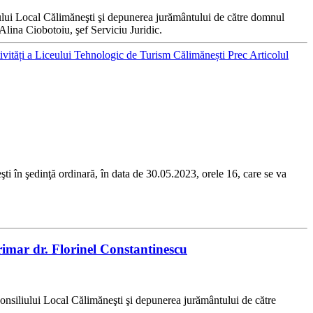
iului Local Călimăneşti şi depunerea jurământului de către domnul
Alina Ciobotoiu, şef Serviciu Juridic.
tivități a Liceului Tehnologic de Turism Călimănești
Prec
Articolul
 şedinţă ordinară, în data de 30.05.2023, orele 16, care se va
imar dr. Florinel Constantinescu
onsiliului Local Călimăneşti şi depunerea jurământului de către