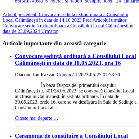
66f3ffb74fead_6_referat_si_raport_dezlipire_teren_24_ianuarie
Articol precedent: Convocare sedință extraordinara a Consiliului
Local Călimănești în data de 14.10.2023
Prec
Articolul următor:
Convocare sedință extraordinara a Consiliului Local Călimănești în
data de 23.09.2024
Următor
Articole importante din această categorie
Convocare ședință ordinară a Consiliului Local
Călimănești în data de 30.05.2023, ora 16
Diaconu Ion Razvan
Convocări
2023-05-25 07:58:30
În baza Dispoziţiei primarului oraşului
Călimăneşti nr. 301/24.05.2023, se convoacă Consiliul Local
al Oraşului Călimăneşti în şedinţă ordinară, în data de
30.05.2023, orele 16, care se va desfășura în Sala de Ședințe a
Consiliului Local al...
Citește mai departe …
Ceremonia de constituire a Consiliului Local