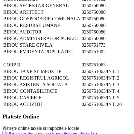
BIROU SECRETAR GENERAL
0250750080
BIROU ARHITECT
0250750080
BIROU GOSPODARIE COMUNALA
0250750080
BIROU RESURSE UMANE
0250750080
BIROU AUDITOR
0250750080
BIROU ADMINISTRATOR PUBLIC
0250750080
BIROU STARE CIVILA
0250751773
BIROU EVIDENTA POPULATIEI
0250751002
CORP B
0250751063
BIROU TAXE SI IMPOZITE
0250751063/INT. 1
BIROU REGISTRUL AGRICOL
0250751063/INT. 2
BIROU ASISTENTA SOCIALA
0250751063/INT. 3
BIROU CONTABILITATE
0250751063/INT. 4
BIROU CASIERIE
0250751063/INT. 5
BIROU ACHIZITII
0250751063/INT. 20
Plateste Online
Plătește online taxele și impozitele locale