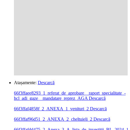
Atașamente:
Descarcă
66f3ffaee8293_1_referat_de_aprobare__raport_specialitate_-
hcl_adi_gaze__mandatare_reprez_AGA
Descarcă
66f3ffaf4858f_2_ANEXA_1_venituri_2
Descarcă
66f3ffaf96d51_2_ANEXA_2_cheltuieli_2
Descarcă
66f3ffafdd475_2_Anexa_3_A_lista_de_investitii_BL_2024_1