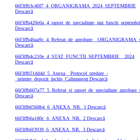
66f3ffb3c40f7_4_ORGANIGRAMA_2024_SEPTEMBRIE
Descarcă
66f3ffb420e0a_4_raport_de_specialitate_stat_functii_septemb
Descarcă
66f3ffb46aa9c_4_Referat_de_aprobare__ORGANIGRAMA_s
Descarcă
66f3ffb4c210e_4_STAT_FUNCTII_SEPTEMBRIE__2024
Descarcă
66f3ffb51dd4d_5_Anexa__Protocol_predare_-
_primire_depozit_inchis_Calimanesti
Descarcă
66f3ffb607a77_5_Referat_si_raport_de_specialitate_aprobare_
Descarcă
66f3ffb6568b4_6_ANEXA_NR._1
Descarcă
66f3ffb6a180c_6_ANEXA_NR._2
Descarcă
66f3ffb6f3939_6_ANEXA_NR._3
Descarcă