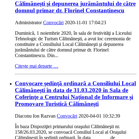
Călimăneşti şi depunerea jurământului de către
domnul primar dr. Florinel Constantinescu
Administrator
Convocări
2020-11-01 17:04:23
Duminică, 1 noiembrie 2020, în sala de festivităţi a Liceului
Tehnologic de Turism Călimăneşti, a avut loc ceremonia de
constituire a Consiliului Local Călimăneşti şi depunerea
jurământului de către domnul primar dr. Florinel
Constantinescu. Din...
Citește mai departe …
Convocare şedinţă ordinară a Consiliului Local
Călimăneşti în data de 31.03.2020 în Sala de
Coferinţe a Centrului Naţional de Informare şi
Promovare Turistică Călimăneşti
Diaconu Ion Razvan
Convocări
2020-04-01 10:32:39
În baza Dispoziţiei primarului oraşului Călimăneşti nr.
158/26.03.2020, se convoacă Consiliul Local al Oraşului
Călimăneşti în şedinţă ordinară, în data de