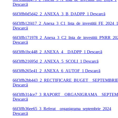
Descarcă
66f3ffb0d5d42_2_ANEXA_3_B_DADPP_1
Descarcă
66f3ffb12f417_2_Anexa_3_C1_lista_de_investitii_FE_2024_
Descarcă
66f3ffb171978_2_Anexa_3_C2_lista_de_investitii_PNRR_20
Descarcă
66f3ffb1bc448_2_ANEXA_4__DADPP_1
Descarcă
66f3ffb21695d_2_ANEXA_5_SCOLI_1
Descarcă
66f3ffb265e41_2_ANEXA_6_AUTOF_1
Descarcă
66f3ffb2bb443_2_RECTIFICARE_BUGET__SEPTEMBRIE
Descarcă
66f3ffb314ce7_3_RAPORT__ORGANIGRAMA__SEPTEM
Descarcă
66f3ffb36ee65_3_Referat__organigrama_septembrie_2024
Descarcă