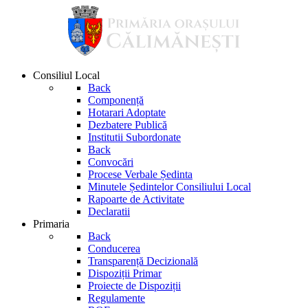
Consiliul Local
Back
Componență
Hotarari Adoptate
Dezbatere Publică
Institutii Subordonate
Back
Convocări
Procese Verbale Ședinta
Minutele Ședintelor Consiliului Local
Rapoarte de Activitate
Declaratii
Primaria
Back
Conducerea
Transparență Decizională
Dispoziții Primar
Proiecte de Dispoziții
Regulamente