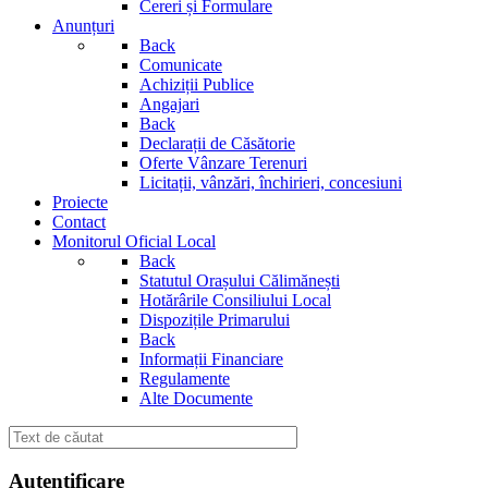
Cereri și Formulare
Anunțuri
Back
Comunicate
Achiziții Publice
Angajari
Back
Declarații de Căsătorie
Oferte Vânzare Terenuri
Licitații, vânzări, închirieri, concesiuni
Proiecte
Contact
Monitorul Oficial Local
Back
Statutul Orașului Călimănești
Hotărârile Consiliului Local
Dispozițile Primarului
Back
Informații Financiare
Regulamente
Alte Documente
Autentificare