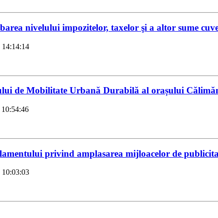
area nivelului impozitelor, taxelor şi a altor sume cuv
 14:14:14
ui de Mobilitate Urbană Durabilă al orașului Călimă
 10:54:46
entului privind amplasarea mijloacelor de publicitat
 10:03:03