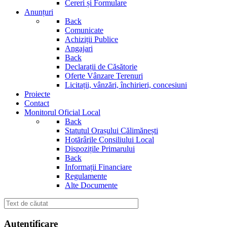
Cereri și Formulare
Anunțuri
Back
Comunicate
Achiziții Publice
Angajari
Back
Declarații de Căsătorie
Oferte Vânzare Terenuri
Licitații, vânzări, închirieri, concesiuni
Proiecte
Contact
Monitorul Oficial Local
Back
Statutul Orașului Călimănești
Hotărârile Consiliului Local
Dispozițile Primarului
Back
Informații Financiare
Regulamente
Alte Documente
Autentificare