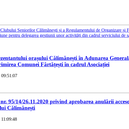
 Clubului Seniorilor Călimănești și a Regulamentului de Organizare și 
une pentru delegarea gestiunii unor activități din cadrul serviciului de 
entantului orașului Călimănești în Adunarea General
mirea Comunei Fârtățești în cadrul Asociației
 09:51:07
 95/14/26.11.2020 privind aprobarea anulării accesoril
lui Călimănești
 11:09:48