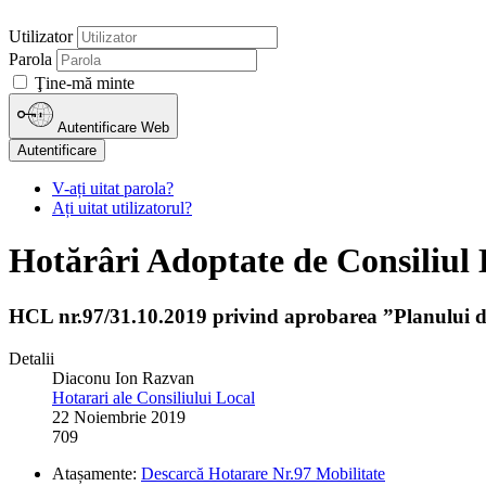
Utilizator
Parola
Ţine-mă minte
Autentificare Web
Autentificare
V-ați uitat parola?
Ați uitat utilizatorul?
Hotărâri Adoptate de Consiliul 
HCL nr.97/31.10.2019 privind aprobarea ”Planului d
Detalii
Diaconu Ion Razvan
Hotarari ale Consiliului Local
22 Noiembrie 2019
709
Atașamente:
Descarcă Hotarare Nr.97 Mobilitate