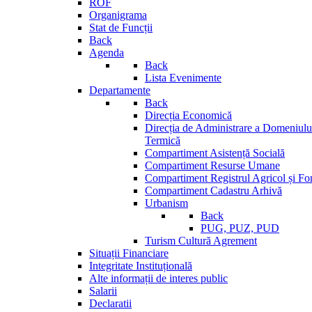
ROF
Organigrama
Stat de Funcții
Back
Agenda
Back
Lista Evenimente
Departamente
Back
Direcția Economică
Direcția de Administrare a Domeniului
Termică
Compartiment Asistență Socială
Compartiment Resurse Umane
Compartiment Registrul Agricol și Fo
Compartiment Cadastru Arhivă
Urbanism
Back
PUG, PUZ, PUD
Turism Cultură Agrement
Situații Financiare
Integritate Instituțională
Alte informații de interes public
Salarii
Declaratii