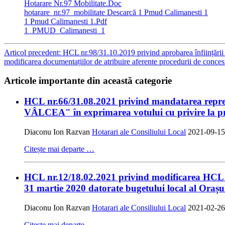
Hotarare Nr.97 Mobilitate.Doc
hotarare_nr.97_mobilitate
Descarcă 1 Pmud Calimanesti 1
1 Pmud Calimanesti 1.Pdf
1_PMUD_Calimanesti_1
Articol precedent: HCL nr.98/31.10.2019 privind aprobarea înființării
modificarea documentațiilor de atribuire aferente procedurii de concesi
Articole importante din această categorie
HCL nr.66/31.08.2021 privind mandatarea reprez
VÂLCEA" în exprimarea votului cu privire la pri
Diaconu Ion Razvan
Hotarari ale Consiliului Local
2021-09-15
Citește mai departe …
HCL nr.12/18.02.2021 privind modificarea HCL nr.
31 martie 2020 datorate bugetului local al Orașu
Diaconu Ion Razvan
Hotarari ale Consiliului Local
2021-02-26
Citește mai departe …