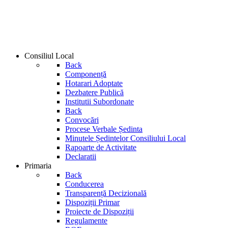
Consiliul Local
Back
Componență
Hotarari Adoptate
Dezbatere Publică
Institutii Subordonate
Back
Convocări
Procese Verbale Ședinta
Minutele Ședintelor Consiliului Local
Rapoarte de Activitate
Declaratii
Primaria
Back
Conducerea
Transparență Decizională
Dispoziții Primar
Proiecte de Dispoziții
Regulamente