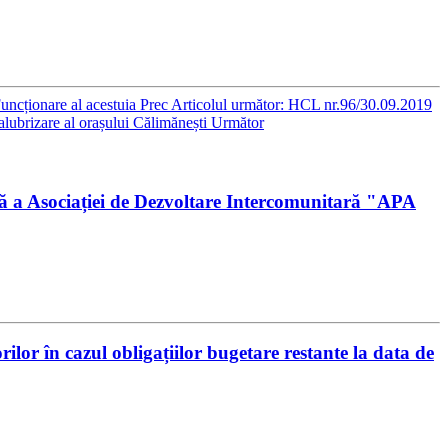
Funcționare al acestuia
Prec
Articolul următor: HCL nr.96/30.09.2019
salubrizare al orașului Călimănești
Următor
ă a Asociației de Dezvoltare Intercomunitară "APA
or în cazul obligațiilor bugetare restante la data de