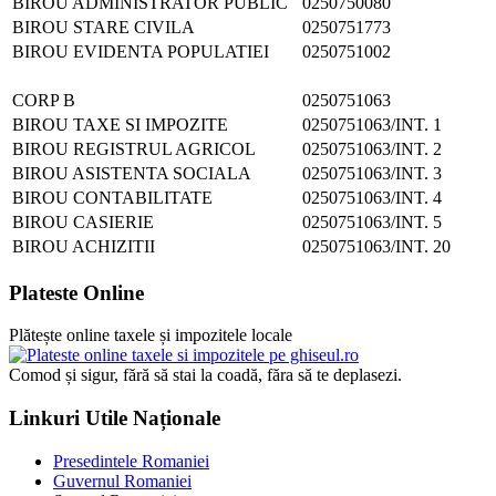
BIROU ADMINISTRATOR PUBLIC
0250750080
BIROU STARE CIVILA
0250751773
BIROU EVIDENTA POPULATIEI
0250751002
CORP B
0250751063
BIROU TAXE SI IMPOZITE
0250751063/INT. 1
BIROU REGISTRUL AGRICOL
0250751063/INT. 2
BIROU ASISTENTA SOCIALA
0250751063/INT. 3
BIROU CONTABILITATE
0250751063/INT. 4
BIROU CASIERIE
0250751063/INT. 5
BIROU ACHIZITII
0250751063/INT. 20
Plateste Online
Plătește online taxele și impozitele locale
Comod și sigur, fără să stai la coadă, făra să te deplasezi.
Linkuri Utile Naționale
Presedintele Romaniei
Guvernul Romaniei