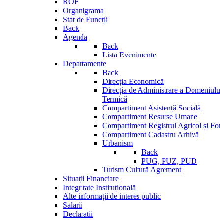
ROF
Organigrama
Stat de Funcții
Back
Agenda
Back
Lista Evenimente
Departamente
Back
Direcția Economică
Direcția de Administrare a Domeniului
Termică
Compartiment Asistență Socială
Compartiment Resurse Umane
Compartiment Registrul Agricol și Fo
Compartiment Cadastru Arhivă
Urbanism
Back
PUG, PUZ, PUD
Turism Cultură Agrement
Situații Financiare
Integritate Instituțională
Alte informații de interes public
Salarii
Declaratii