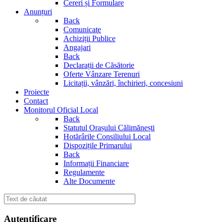
Cereri și Formulare
Anunțuri
Back
Comunicate
Achiziții Publice
Angajari
Back
Declarații de Căsătorie
Oferte Vânzare Terenuri
Licitații, vânzări, închirieri, concesiuni
Proiecte
Contact
Monitorul Oficial Local
Back
Statutul Orașului Călimănești
Hotărârile Consiliului Local
Dispozițile Primarului
Back
Informații Financiare
Regulamente
Alte Documente
Autentificare