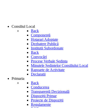
Consiliul Local
Back
Componență
Hotarari Adoptate
Dezbatere Publică
Institutii Subordonate
Back
Convocări
Procese Verbale Ședinta
Minutele Ședintelor Consiliului Local
Rapoarte de Activitate
Declaratii
Primaria
Back
Conducerea
Transparență Decizională
Dispoziții Primar
Proiecte de Dispoziții
Regulamente