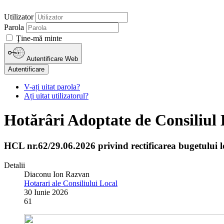
Utilizator
Parola
Ţine-mă minte
Autentificare Web
Autentificare
V-ați uitat parola?
Ați uitat utilizatorul?
Hotărâri Adoptate de Consiliul 
HCL nr.62/29.06.2026 privind rectificarea bugetului l
Detalii
Diaconu Ion Razvan
Hotarari ale Consiliului Local
30 Iunie 2026
61