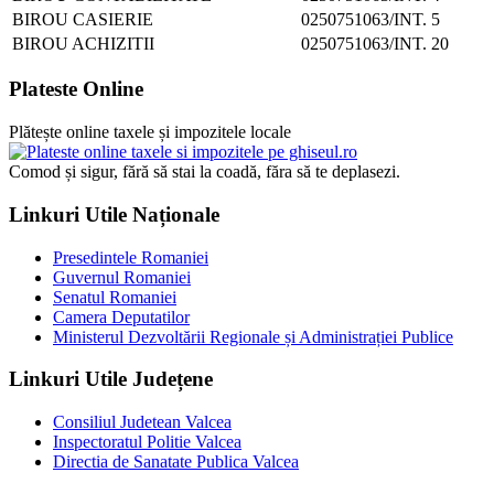
BIROU CASIERIE
0250751063/INT. 5
BIROU ACHIZITII
0250751063/INT. 20
Plateste Online
Plătește online taxele și impozitele locale
Comod și sigur, fără să stai la coadă, făra să te deplasezi.
Linkuri Utile Naționale
Presedintele Romaniei
Guvernul Romaniei
Senatul Romaniei
Camera Deputatilor
Ministerul Dezvoltării Regionale și Administrației Publice
Linkuri Utile Județene
Consiliul Judetean Valcea
Inspectoratul Politie Valcea
Directia de Sanatate Publica Valcea