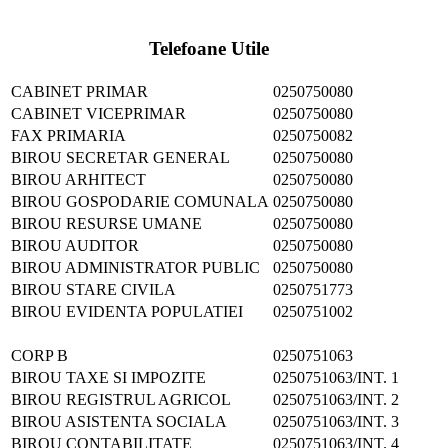
Telefoane Utile
CABINET PRIMAR
0250750080
CABINET VICEPRIMAR
0250750080
FAX PRIMARIA
0250750082
BIROU SECRETAR GENERAL
0250750080
BIROU ARHITECT
0250750080
BIROU GOSPODARIE COMUNALA
0250750080
BIROU RESURSE UMANE
0250750080
BIROU AUDITOR
0250750080
BIROU ADMINISTRATOR PUBLIC
0250750080
BIROU STARE CIVILA
0250751773
BIROU EVIDENTA POPULATIEI
0250751002
CORP B
0250751063
BIROU TAXE SI IMPOZITE
0250751063/INT. 1
BIROU REGISTRUL AGRICOL
0250751063/INT. 2
BIROU ASISTENTA SOCIALA
0250751063/INT. 3
BIROU CONTABILITATE
0250751063/INT. 4