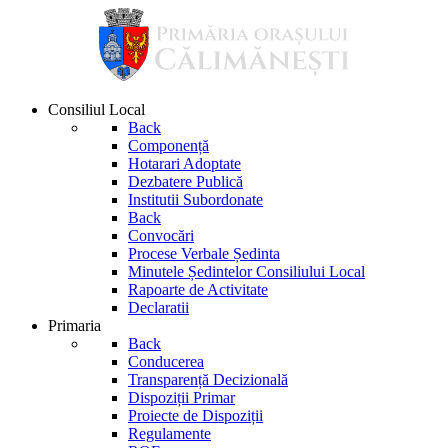
Consiliul Local
Back
Componență
Hotarari Adoptate
Dezbatere Publică
Institutii Subordonate
Back
Convocări
Procese Verbale Ședinta
Minutele Ședintelor Consiliului Local
Rapoarte de Activitate
Declaratii
Primaria
Back
Conducerea
Transparență Decizională
Dispoziții Primar
Proiecte de Dispoziții
Regulamente