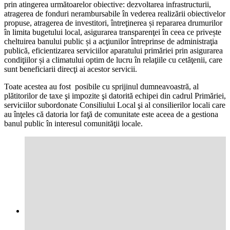
prin atingerea următoarelor obiective: dezvoltarea infrastructurii,
atragerea de fonduri nerambursabile în vederea realizării obiectivelor
propuse, atragerea de investitori, întreţinerea și repararea drumurilor
în limita bugetului local, asigurarea transparenţei în ceea ce privește
cheltuirea banului public și a acţiunilor întreprinse de administraţia
publică, eficientizarea serviciilor aparatului primăriei prin asigurarea
condiţiilor și a climatului optim de lucru în relaţiile cu cetăţenii, care
sunt beneficiarii direcţi ai acestor servicii.
Toate acestea au fost posibile cu sprijinul dumneavoastră, al
plătitorilor de taxe şi impozite şi datorită echipei din cadrul Primăriei,
serviciilor subordonate Consiliului Local şi al consilierilor locali care
au înţeles că datoria lor faţă de comunitate este aceea de a gestiona
banul public în interesul comunităţii locale.