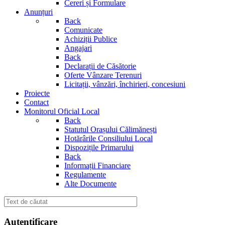
Cereri și Formulare
Anunțuri
Back
Comunicate
Achiziții Publice
Angajari
Back
Declarații de Căsătorie
Oferte Vânzare Terenuri
Licitații, vânzări, închirieri, concesiuni
Proiecte
Contact
Monitorul Oficial Local
Back
Statutul Orașului Călimănești
Hotărârile Consiliului Local
Dispozițile Primarului
Back
Informații Financiare
Regulamente
Alte Documente
Autentificare