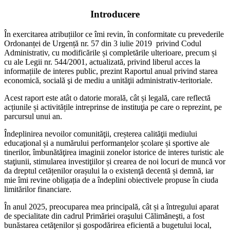
Introducere
În exercitarea atribuțiilor ce îmi revin, în conformitate cu prevederile
Ordonanței de Urgență nr. 57 din 3 iulie 2019 privind Codul
Administrativ, cu modificările și completările ulterioare, precum și
cu ale Legii nr. 544/2001, actualizată, privind liberul acces la
informațiile de interes public, prezint Raportul anual privind starea
economică, socială şi de mediu a unităţii administrativ-teritoriale.
Acest raport este atât o datorie morală, cât și legală, care reflectă
acțiunile și activitățile intreprinse de instituţia pe care o reprezint, pe
parcursul unui an.
Îndeplinirea nevoilor comunităţii, creșterea calităţii mediului
educaţional și a numărului performanţelor școlare și sportive ale
tinerilor, îmbunătăţirea imaginii zonelor istorice de interes turistic ale
staţiunii, stimularea investiţiilor și crearea de noi locuri de muncă vor
da dreptul cetățenilor orașului la o existenţă decentă și demnă, iar
mie îmi revine obligația de a îndeplini obiectivele propuse în ciuda
limitărilor financiare.
În anul 2025, preocuparea mea principală, cât și a întregului aparat
de specialitate din cadrul Primăriei oraşului Călimăneşti, a fost
bunăstarea cetăţenilor și gospodărirea eficientă a bugetului local,