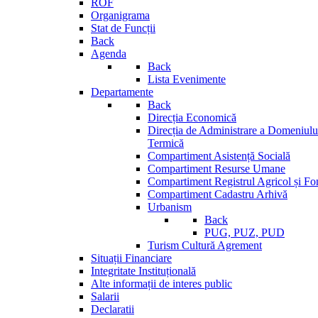
ROF
Organigrama
Stat de Funcții
Back
Agenda
Back
Lista Evenimente
Departamente
Back
Direcția Economică
Direcția de Administrare a Domeniului
Termică
Compartiment Asistență Socială
Compartiment Resurse Umane
Compartiment Registrul Agricol și Fo
Compartiment Cadastru Arhivă
Urbanism
Back
PUG, PUZ, PUD
Turism Cultură Agrement
Situații Financiare
Integritate Instituțională
Alte informații de interes public
Salarii
Declaratii