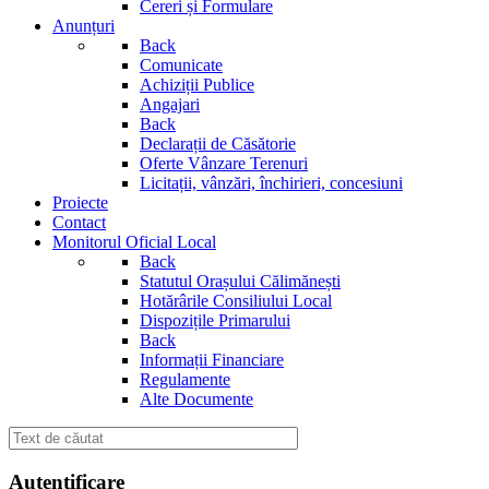
Cereri și Formulare
Anunțuri
Back
Comunicate
Achiziții Publice
Angajari
Back
Declarații de Căsătorie
Oferte Vânzare Terenuri
Licitații, vânzări, închirieri, concesiuni
Proiecte
Contact
Monitorul Oficial Local
Back
Statutul Orașului Călimănești
Hotărârile Consiliului Local
Dispozițile Primarului
Back
Informații Financiare
Regulamente
Alte Documente
Autentificare