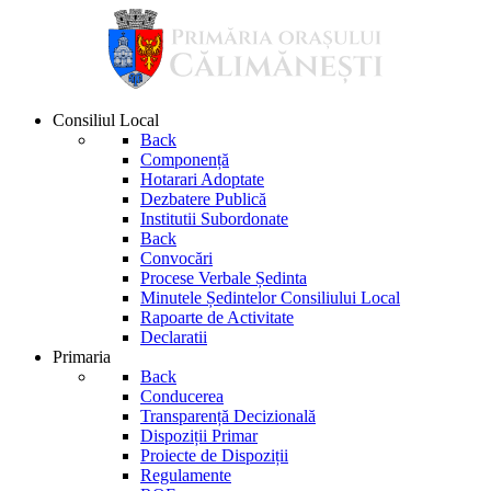
Consiliul Local
Back
Componență
Hotarari Adoptate
Dezbatere Publică
Institutii Subordonate
Back
Convocări
Procese Verbale Ședinta
Minutele Ședintelor Consiliului Local
Rapoarte de Activitate
Declaratii
Primaria
Back
Conducerea
Transparență Decizională
Dispoziții Primar
Proiecte de Dispoziții
Regulamente