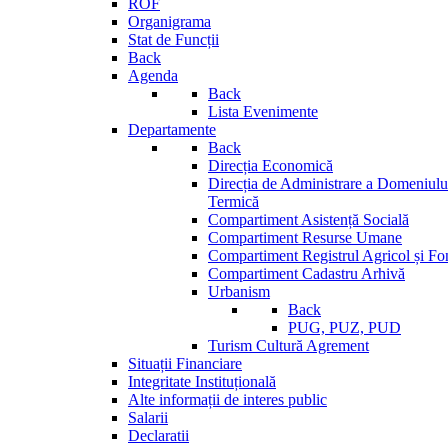
ROF
Organigrama
Stat de Funcții
Back
Agenda
Back
Lista Evenimente
Departamente
Back
Direcția Economică
Direcția de Administrare a Domeniului
Termică
Compartiment Asistență Socială
Compartiment Resurse Umane
Compartiment Registrul Agricol și Fo
Compartiment Cadastru Arhivă
Urbanism
Back
PUG, PUZ, PUD
Turism Cultură Agrement
Situații Financiare
Integritate Instituțională
Alte informații de interes public
Salarii
Declaratii