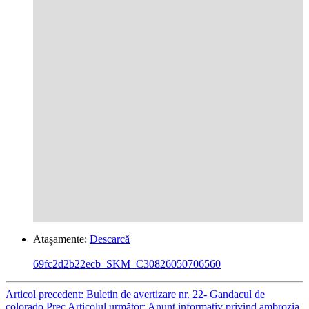
Atașamente:
Descarcă
69fc2d2b22ecb_SKM_C30826050706560
Articol precedent: Buletin de avertizare nr. 22- Gandacul de
colorado
Prec
Articolul următor: Anunt informativ privind ambrozia