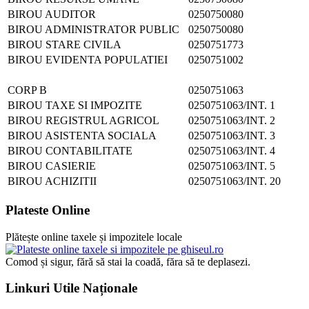
BIROU AUDITOR
0250750080
BIROU ADMINISTRATOR PUBLIC
0250750080
BIROU STARE CIVILA
0250751773
BIROU EVIDENTA POPULATIEI
0250751002
CORP B
0250751063
BIROU TAXE SI IMPOZITE
0250751063/INT. 1
BIROU REGISTRUL AGRICOL
0250751063/INT. 2
BIROU ASISTENTA SOCIALA
0250751063/INT. 3
BIROU CONTABILITATE
0250751063/INT. 4
BIROU CASIERIE
0250751063/INT. 5
BIROU ACHIZITII
0250751063/INT. 20
Plateste Online
Plătește online taxele și impozitele locale
Comod și sigur, fără să stai la coadă, făra să te deplasezi.
Linkuri Utile Naționale