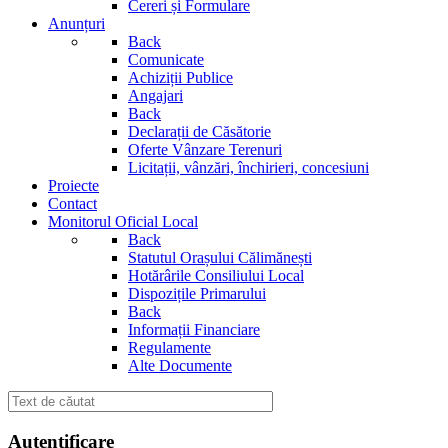
Cereri și Formulare
Anunțuri
Back
Comunicate
Achiziții Publice
Angajari
Back
Declarații de Căsătorie
Oferte Vânzare Terenuri
Licitații, vânzări, închirieri, concesiuni
Proiecte
Contact
Monitorul Oficial Local
Back
Statutul Orașului Călimănești
Hotărârile Consiliului Local
Dispozițile Primarului
Back
Informații Financiare
Regulamente
Alte Documente
Autentificare