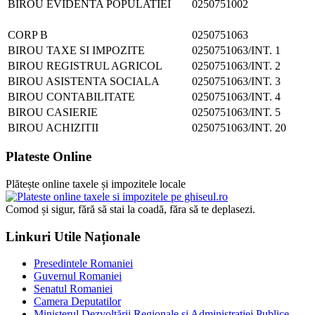
BIROU EVIDENTA POPULATIEI
0250751002
CORP B
0250751063
BIROU TAXE SI IMPOZITE
0250751063/INT. 1
BIROU REGISTRUL AGRICOL
0250751063/INT. 2
BIROU ASISTENTA SOCIALA
0250751063/INT. 3
BIROU CONTABILITATE
0250751063/INT. 4
BIROU CASIERIE
0250751063/INT. 5
BIROU ACHIZITII
0250751063/INT. 20
Plateste Online
Plătește online taxele și impozitele locale
Comod și sigur, fără să stai la coadă, făra să te deplasezi.
Linkuri Utile Naționale
Presedintele Romaniei
Guvernul Romaniei
Senatul Romaniei
Camera Deputatilor
Ministerul Dezvoltării Regionale și Administrației Publice