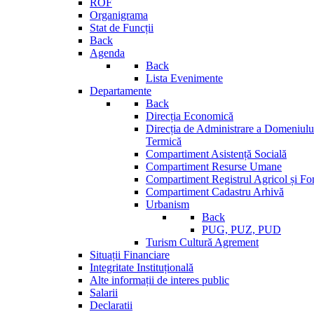
ROF
Organigrama
Stat de Funcții
Back
Agenda
Back
Lista Evenimente
Departamente
Back
Direcția Economică
Direcția de Administrare a Domeniului
Termică
Compartiment Asistență Socială
Compartiment Resurse Umane
Compartiment Registrul Agricol și Fo
Compartiment Cadastru Arhivă
Urbanism
Back
PUG, PUZ, PUD
Turism Cultură Agrement
Situații Financiare
Integritate Instituțională
Alte informații de interes public
Salarii
Declaratii