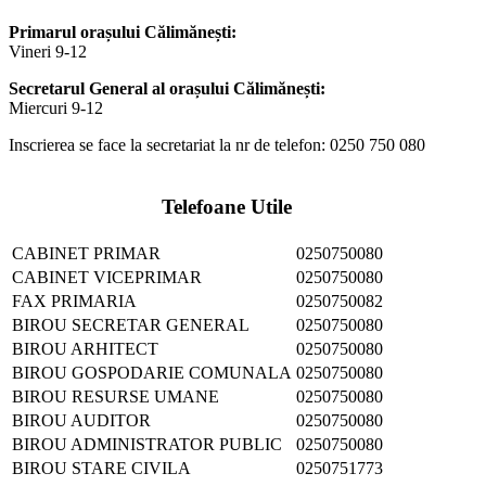
Primarul orașului Călimănești:
Vineri 9-12
Secretarul General al orașului Călimănești:
Miercuri 9-12
Inscrierea se face la secretariat la nr de telefon: 0250 750 080
Telefoane Utile
CABINET PRIMAR
0250750080
CABINET VICEPRIMAR
0250750080
FAX PRIMARIA
0250750082
BIROU SECRETAR GENERAL
0250750080
BIROU ARHITECT
0250750080
BIROU GOSPODARIE COMUNALA
0250750080
BIROU RESURSE UMANE
0250750080
BIROU AUDITOR
0250750080
BIROU ADMINISTRATOR PUBLIC
0250750080
BIROU STARE CIVILA
0250751773