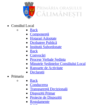
Consiliul Local
Back
Componență
Hotarari Adoptate
Dezbatere Publică
Institutii Subordonate
Back
Convocări
Procese Verbale Ședinta
Minutele Ședintelor Consiliului Local
Rapoarte de Activitate
Declaratii
Primaria
Back
Conducerea
Transparență Decizională
Dispoziții Primar
Proiecte de Dispoziții
Regulamente