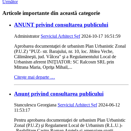
Următor
Articole importante din această categorie
ANUNT privind consultarea publicului
Administrator
Serviciul Arhitect Șef
2024-10-17 16:51:59
Aprobarea documentaţiei de urbanism Plan Urbanistic Zonal
(P.U.Z) "PUZ- str. Barajului, nr. 10, loc. Jiblea Veche,
Călimăneşti, jud. Vâlcea" şi a Regulamentului Local de
Urbanism aferent INIŢIATOR: SC Ralcosm SRL prin
Mitrana Maria, Opriţa Mihail,...
Citește mai departe …
Anunț privind consultarea publicului
Stanculescu Georgiana
Serviciul Arhitect Șef
2024-06-12
11:53:17
Pentru aprobarea documentaţiei de urbanism Plan Urbanistic
Zonal (P.U.Z) şi Regulament Local de Urbanism (R.L.U.)-
„Reabilitare Castru Roman Arutela şi amenajare spaţii