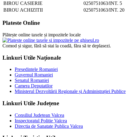
BIROU CASIERIE
0250751063/INT. 5
BIROU ACHIZITII
0250751063/INT. 20
Plateste Online
Plătește online taxele și impozitele locale
Comod și sigur, fără să stai la coadă, făra să te deplasezi.
Linkuri Utile Naționale
Presedintele Romaniei
Guvernul Romaniei
Senatul Romaniei
Camera Deputatilor
Ministerul Dezvoltării Regionale și Administrației Publice
Linkuri Utile Județene
Consiliul Judetean Valcea
Inspectoratul Politie Valcea
Directia de Sanatate Publica Valcea