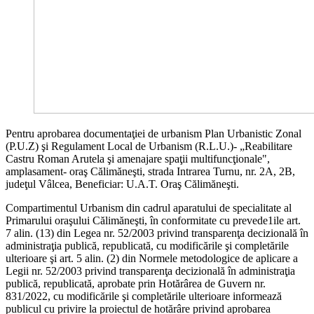
Pentru aprobarea documentaţiei de urbanism Plan Urbanistic Zonal
(P.U.Z) şi Regulament Local de Urbanism (R.L.U.)- „Reabilitare
Castru Roman Arutela şi amenajare spaţii multifuncţionale",
amplasament- oraş Călimăneşti, strada Intrarea Turnu, nr. 2A, 2B,
judeţul Vâlcea, Beneficiar: U.A.T. Oraş Călimăneşti.
Compartimentul Urbanism din cadrul aparatului de specialitate al
Primarului oraşului Călimăneşti, în conformitate cu prevede1ile art.
7 alin. (13) din Legea nr. 52/2003 privind transparenţa decizională în
administraţia publică, republicată, cu modificările şi completările
ulterioare şi art. 5 alin. (2) din Normele metodologice de aplicare a
Legii nr. 52/2003 privind transparenţa decizională în administraţia
publică, republicată, aprobate prin Hotărârea de Guvern nr.
831/2022, cu modificările şi completările ulterioare informează
publicul cu privire la proiectul de hotărâre privind aprobarea