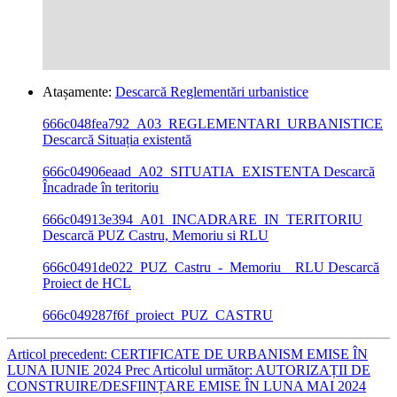
Atașamente:
Descarcă Reglementări urbanistice
666c048fea792_A03_REGLEMENTARI_URBANISTICE
Descarcă Situația existentă
666c04906eaad_A02_SITUATIA_EXISTENTA
Descarcă
Încadrade în teritoriu
666c04913e394_A01_INCADRARE_IN_TERITORIU
Descarcă PUZ Castru, Memoriu si RLU
666c0491de022_PUZ_Castru_-_Memoriu__RLU
Descarcă
Proiect de HCL
666c049287f6f_proiect_PUZ_CASTRU
Articol precedent: CERTIFICATE DE URBANISM EMISE ÎN
LUNA IUNIE 2024
Prec
Articolul următor: AUTORIZAȚII DE
CONSTRUIRE/DESFIINȚARE EMISE ÎN LUNA MAI 2024