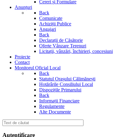
Cereri și Formulare
Anunțuri
Back
Comunicate
Achiziții Publice
Angajari
Back
Declarații de Căsătorie
Oferte Vânzare Terenuri
Licitații, vânzări, închirieri, concesiuni
Proiecte
Contact
Monitorul Oficial Local
Back
Statutul Orașului Călimănești
Hotărârile Consiliului Local
Dispozițile Primarului
Back
Informații Financiare
Regulamente
Alte Documente
Autentificare