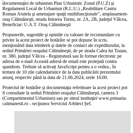
documentaţiei de urbanism Plan Urbanistic Zonal (P.U.Z) şi
Regulament Local de Urbanism (R.L.U.) „Reabilitare Castru
Roman Arutela şi amenajare spaţii multifuncţionale", amplasament-
oraş Călimăneşti, strada Intrarea Turnu, nr. 2A, 2B, judeţul Vâlcea,
Beneficiar: U.A.T. Oraş Călimăneşti
Propunerile, sugestiile şi opiniile cu valoare de recomandare cu
privire la acest proiect de hotărâre se pot depune în scris,
menţionând data trimiterii şi datele de contact ale expeditorului, la
sediul Primăriei oraşului Călimăneşti, de pe strada Calea lui Traian,
nr. 380, judeţul Vâlcea - Registratură sau în format electronic pe
adresa de e-mail
Această adresă de email este protejată contra
spambots. Trebuie să activați JavaScript pentru a o vedea.
, în
termen de 10 zile calendaristice de la data publicării prezentului
anunţ, respectiv până la data de 21.06.2024, orele 16:00.
Proiectul de hotărâre şi documentaţia referitoare la acest proiect pot
fi consultate la sediul Primăriei oraşului Călimăneşti, camera 3
(Compartimentul Urbanism) sau pe siteul instituţiei www.primaria-
calimanesti.ro - secţiunea Serviciul Arhitect Şef.