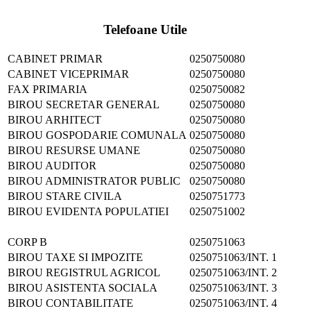
Telefoane Utile
CABINET PRIMAR
0250750080
CABINET VICEPRIMAR
0250750080
FAX PRIMARIA
0250750082
BIROU SECRETAR GENERAL
0250750080
BIROU ARHITECT
0250750080
BIROU GOSPODARIE COMUNALA
0250750080
BIROU RESURSE UMANE
0250750080
BIROU AUDITOR
0250750080
BIROU ADMINISTRATOR PUBLIC
0250750080
BIROU STARE CIVILA
0250751773
BIROU EVIDENTA POPULATIEI
0250751002
CORP B
0250751063
BIROU TAXE SI IMPOZITE
0250751063/INT. 1
BIROU REGISTRUL AGRICOL
0250751063/INT. 2
BIROU ASISTENTA SOCIALA
0250751063/INT. 3
BIROU CONTABILITATE
0250751063/INT. 4