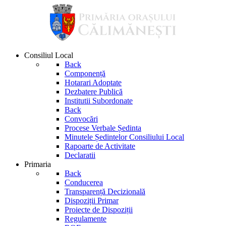
Consiliul Local
Back
Componență
Hotarari Adoptate
Dezbatere Publică
Institutii Subordonate
Back
Convocări
Procese Verbale Ședinta
Minutele Ședintelor Consiliului Local
Rapoarte de Activitate
Declaratii
Primaria
Back
Conducerea
Transparență Decizională
Dispoziții Primar
Proiecte de Dispoziții
Regulamente