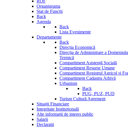
ROF
Organigrama
Stat de Funcții
Back
Agenda
Back
Lista Evenimente
Departamente
Back
Direcția Economică
Direcția de Administrare a Domeniului
Termică
Compartiment Asistență Socială
Compartiment Resurse Umane
Compartiment Registrul Agricol și Fo
Compartiment Cadastru Arhivă
Urbanism
Back
PUG, PUZ, PUD
Turism Cultură Agrement
Situații Financiare
Integritate Instituțională
Alte informații de interes public
Salarii
Declaratii